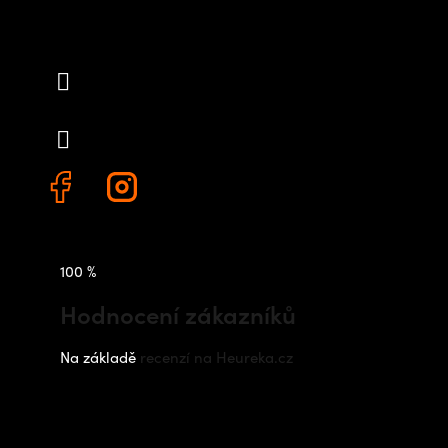
Kontakt
info
@
outdoorshops.cz
+420 778 480 522
100 %
Hodnocení zákazníků
Na základě
recenzí na Heureka.cz