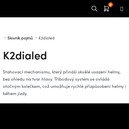
Přejít
na
obsah
Domů
Slovník pojmů
K2dialed
K2dialed
Stahovací mechanismu, který přináší skvělé usazení helmy,
bez ohledu na tvar hlavy. Tříbodový systém se ovládá
otočným kolečkem, což umožňuje rychlé přizpůsobení helmy i
během jízdy.
Z
á
Potřebujete poradit s
p
výběrem?