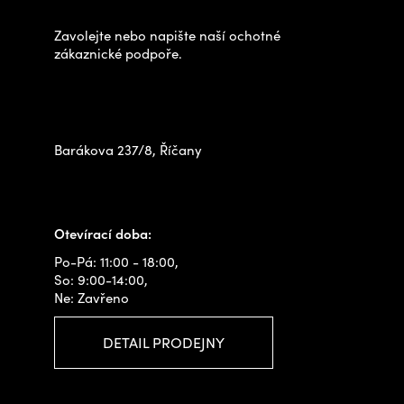
a
t
Zavolejte nebo napište naší ochotné
í
zákaznické podpoře.
Zastavte se za námi osobně
na prodejně
Barákova 237/8, Říčany
+420 778 480 522
info@outdoorshops.cz
Otevírací doba:
Po-Pá: 11:00 - 18:00,
So: 9:00-14:00,
Ne: Zavřeno
DETAIL PRODEJNY