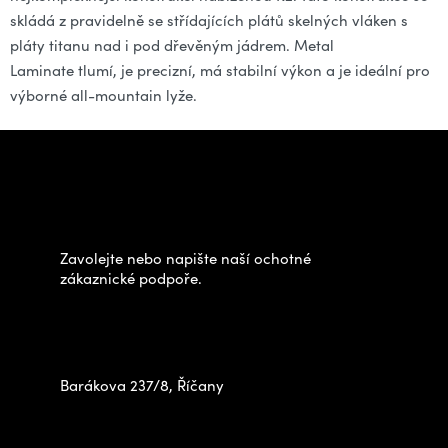
skládá z pravidelně se střídajících plátů skelných vláken s
pláty titanu nad i pod dřevěným jádrem. Metal
Laminate tlumí, je precizní, má stabilní výkon a je ideální pro
výborné all-mountain lyže.
Z
á
Potřebujete poradit s
p
výběrem?
a
t
Zavolejte nebo napište naší ochotné
í
zákaznické podpoře.
Zastavte se za námi osobně
na prodejně
Barákova 237/8, Říčany
+420 778 480 522
info@outdoorshops.cz