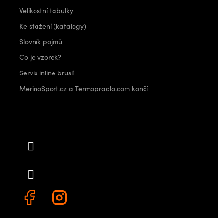
Velikostní tabulky
Ke stažení (katalogy)
Slovník pojmů
Co je vzorek?
Servis inline bruslí
MerinoSport.cz a Termopradlo.com končí
Kontakt
info
@
outdoorshops.cz
+420 778 480 522