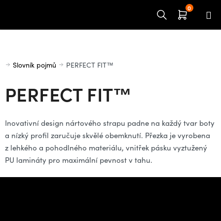
Přejít
na
obsah
Domů
Slovník pojmů
PERFECT FIT™
PERFECT FIT™
Inovativní design nártového strapu padne na každý tvar boty
a nízký profil zaručuje skvělé obemknutí. Přezka je vyrobena
z lehkého a pohodlného materiálu, vnitřek pásku vyztužený
PU lamináty pro maximální pevnost v tahu.
Z
á
Potřebujete poradit s
p
výběrem?