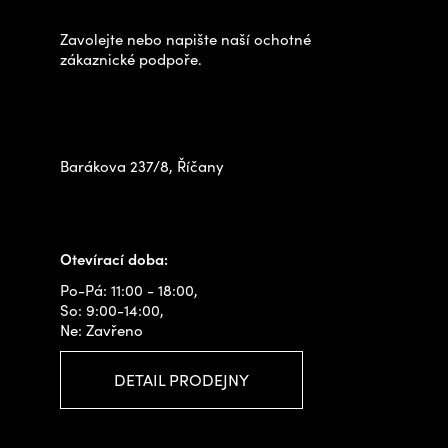
a
t
Zavolejte nebo napište naší ochotné
í
zákaznické podpoře.
Zastavte se za námi osobně
na prodejně
Barákova 237/8, Říčany
+420 778 480 522
info@outdoorshops.cz
Otevírací doba:
Po-Pá: 11:00 - 18:00,
So: 9:00-14:00,
Ne: Zavřeno
DETAIL PRODEJNY