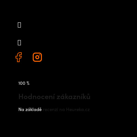
Kontakt
info
@
outdoorshops.cz
+420 778 480 522
100 %
Hodnocení zákazníků
Na základě
recenzí na Heureka.cz