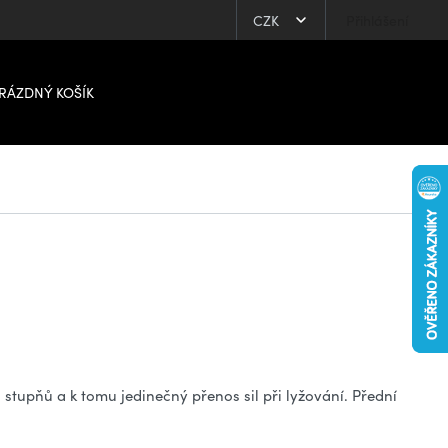
CZK
Přihlášení
RÁZDNÝ KOŠÍK
stupňů a k tomu jedinečný přenos sil při lyžování. Přední