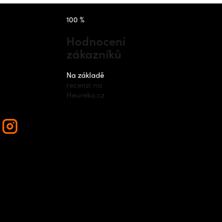
takt
Instagram
100 %
Hodnocení
zákazníků
nfo
@
outdo
cz
Na základě
recenzí na
420 778 48
Heureka.cz