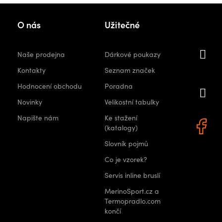
Kon
O nás
Užitečné
i
Naše prodejna
Dárkové poukazy
orshops.
Kontakty
Seznam značek
Hodnocení obchodu
Poradna
+
Novinky
Velikostní tabulky
0 522
Napište nám
Ke stažení
(katalogy)
Slovník pojmů
Co je vzorek?
Servis inline bruslí
MerinoSport.cz a
Termopradlo.com
končí