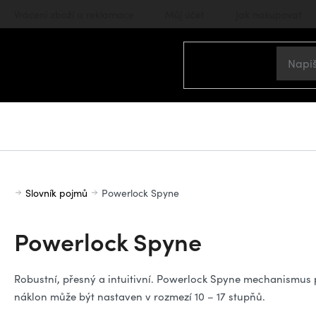
Přejít
Vrácení zboží a reklamace
Můj účet
Jak nakupovat
na
obsah
Domů
Slovník pojmů
Powerlock Spyne
Powerlock Spyne
Robustní, přesný a intuitivní. Powerlock Spyne mechanismus p
náklon může být nastaven v rozmezí 10 – 17 stupňů.