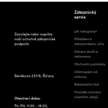
Z
Potřebujete
á
Zákaznický
poradit s
p
servis
výběrem?
a
t
Jak nakupovat
Zavolejte nebo napište
í
naší ochotné zákaznické
Přihlášení k
podpoře.
zákaznickému účtu
Zastavte se za
Vrácení zboží a
námi osobně na
reklamace
prodejně
Obchodní podmínky
Odstoupení od
Barákova 237/8, Říčany
smlouvy
+420 778 480 522
Reklamační řád
info@outdoorshops.cz
Pravidla ochrany
osobních údajů
Otevírací doba:
Po-Pá: 11:00 - 18:00,