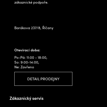
í
zákaznické podpoře.
Zastavte se za námi osobně
na prodejně
Barákova 237/8, Říčany
+420 778 480 522
info@outdoorshops.cz
Otevírací doba:
Po-Pá: 11:00 - 18:00,
So: 9:00-14:00,
Ne: Zavřeno
DETAIL PRODEJNY
Zákaznický servis