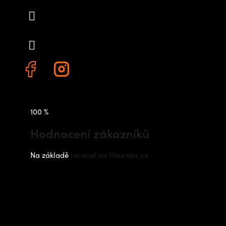
info
@
outdoorshops.cz
+420 778 480 522
100 %
Hodnocení zákazníků
Na základě
recenzí na Heureka.cz
Instagram