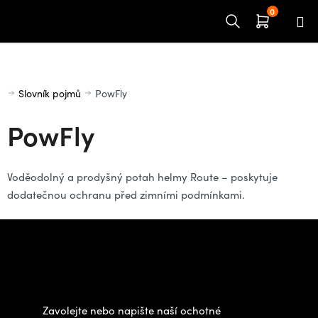
Přejít
na
obsah
Domů
Slovník pojmů
PowFly
PowFly
Voděodolný a prodyšný potah helmy Route – poskytuje
dodatečnou ochranu před zimními podmínkami.
Z
á
Potřebujete poradit s
p
výběrem?
a
t
Zavolejte nebo napište naší ochotné