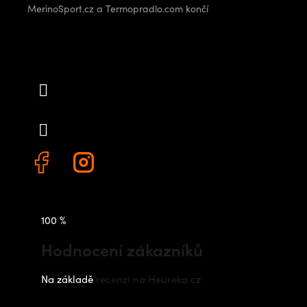
MerinoSport.cz a Termopradlo.com končí
Kontakt
info
@
outdoorshops.cz
+420 778 480 522
100 %
Hodnocení zákazníků
Na základě
recenzí na Heureka.cz