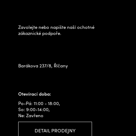
Potřebujete poradit s
p
výběrem?
a
t
Zavolejte nebo napište naší ochotné
í
zákaznické podpoře.
Zastavte se za námi osobně
na prodejně
Barákova 237/8, Říčany
+420 778 480 522
info@outdoorshops.cz
Otevírací doba:
Po-Pá: 11:00 - 18:00,
So: 9:00-14:00,
Ne: Zavřeno
DETAIL PRODEJNY