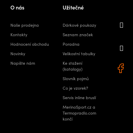
Kon
O nás
Užitečné
i
Naše prodejna
Dárkové poukazy
orshops.
Kontakty
Seznam značek
Hodnocení obchodu
Poradna
+
Novinky
Velikostní tabulky
0 522
Napište nám
Ke stažení
(katalogy)
Slovník pojmů
Co je vzorek?
Servis inline bruslí
MerinoSport.cz a
Termopradlo.com
končí