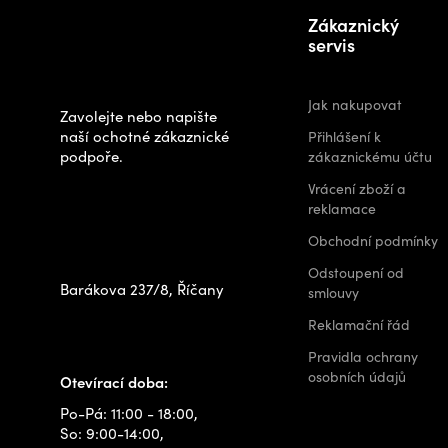
Potřebujete
á
Zákaznický
poradit s
p
servis
výběrem?
a
t
Jak nakupovat
Zavolejte nebo napište
í
naší ochotné zákaznické
Přihlášení k
podpoře.
zákaznickému účtu
Zastavte se za
Vrácení zboží a
námi osobně na
reklamace
prodejně
Obchodní podmínky
Odstoupení od
Barákova 237/8, Říčany
smlouvy
+420 778 480 522
Reklamační řád
info@outdoorshops.cz
Pravidla ochrany
osobních údajů
Otevírací doba:
Po-Pá: 11:00 - 18:00,
So: 9:00-14:00,