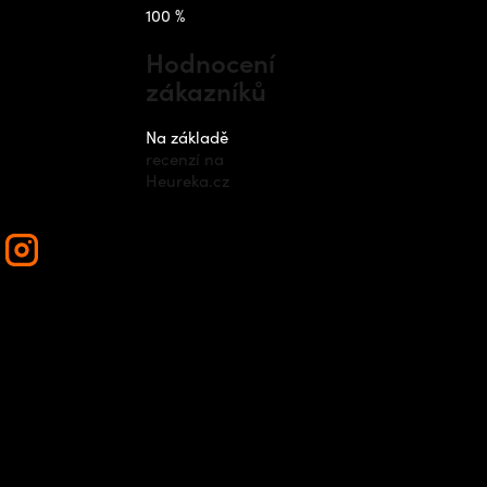
takt
Instagram
100 %
Hodnocení
zákazníků
nfo
@
outdo
cz
Na základě
recenzí na
420 778 48
Heureka.cz