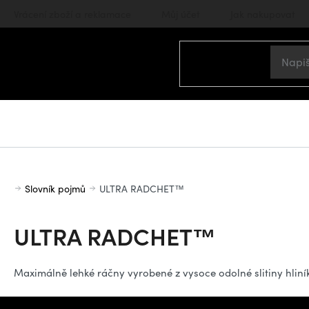
Přejít
Vrácení zboží a reklamace
Můj účet
Jak nakupovat
na
obsah
Domů
Slovník pojmů
ULTRA RADCHET™
ULTRA RADCHET™
Maximálně lehké ráčny vyrobené z vysoce odolné slitiny hliní
Z