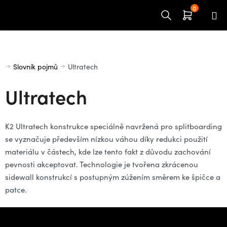
Přejít
na
obsah
Domů
Slovník pojmů
Ultratech
Ultratech
K2 Ultratech konstrukce speciálně navržená pro splitboarding
se vyznačuje především nízkou váhou díky redukci použití
materiálu v částech, kde lze tento fakt z důvodu zachování
pevnosti akceptovat. Technologie je tvořena zkrácenou
sidewall konstrukcí s postupným zúžením směrem ke špičce a
patce.
Z
á