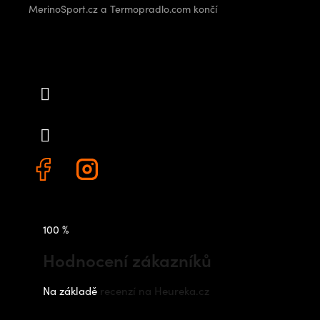
MerinoSport.cz a Termopradlo.com končí
Kontakt
info
@
outdoorshops.cz
+420 778 480 522
100 %
Hodnocení zákazníků
Na základě
recenzí na Heureka.cz