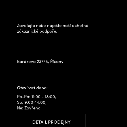
Potřebujete poradit s
p
výběrem?
a
t
Zavolejte nebo napište naší ochotné
í
zákaznické podpoře.
Zastavte se za námi osobně
na prodejně
Barákova 237/8, Říčany
+420 778 480 522
info@outdoorshops.cz
Otevírací doba:
Po-Pá: 11:00 - 18:00,
So: 9:00-14:00,
Ne: Zavřeno
DETAIL PRODEJNY