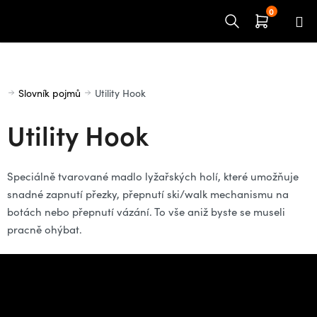
Přejít
na
obsah
Domů
Slovník pojmů
Utility Hook
Utility Hook
Speciálně tvarované madlo lyžařských holí, které umožňuje
snadné zapnutí přezky, přepnutí ski/walk mechanismu na
botách nebo přepnutí vázání. To vše aniž byste se museli
pracně ohýbat.
Z
á
Potřebujete poradit s
p
výběrem?