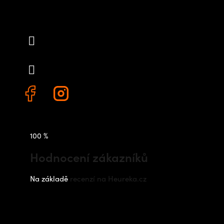
Kontakt
info
@
outdoorshops.cz
+420 778 480 522
100 %
Hodnocení zákazníků
Na základě
recenzí na Heureka.cz