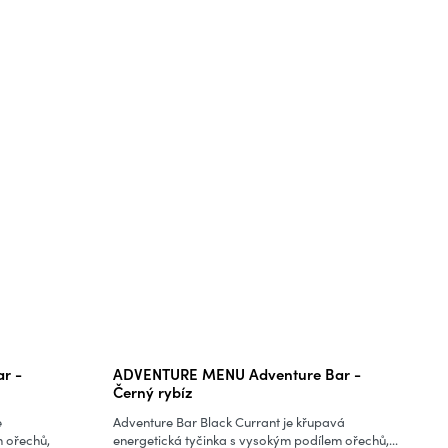
r -
ADVENTURE MENU Adventure Bar -
Černý rybíz
e
Adventure Bar Black Currant je křupavá
m ořechů,
energetická tyčinka s vysokým podílem ořechů,...