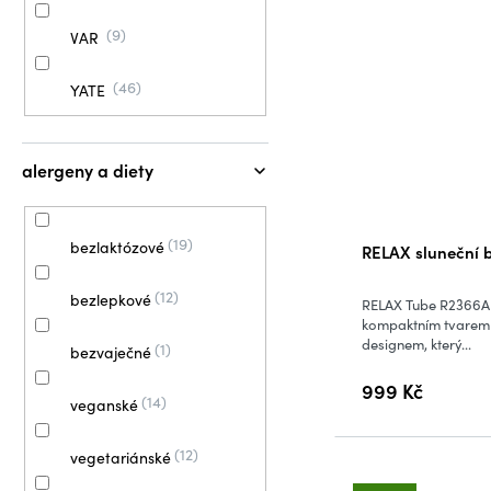
9
VAR
46
YATE
alergeny a diety
19
bezlaktózové
RELAX sluneční 
12
bezlepkové
RELAX Tube R2366A
kompaktním tvarem 
designem, který...
1
bezvaječné
999 Kč
14
veganské
12
vegetariánské