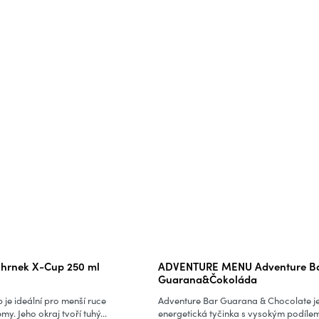
hrnek X-Cup 250 ml
ADVENTURE MENU Adventure Ba
Guarana&Čokoláda
 je ideální pro menší ruce
Adventure Bar Guarana & Chocolate j
y. Jeho okraj tvoří tuhý...
energetická tyčinka s vysokým podíle