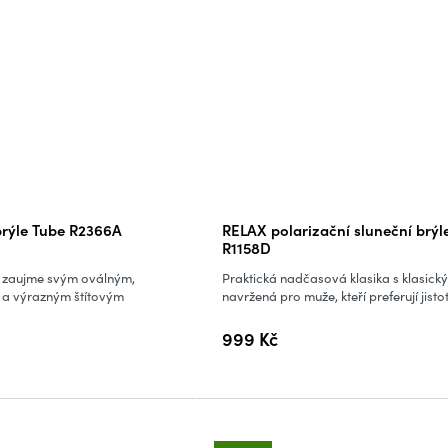
brýle Tube R2366A
RELAX polarizační sluneční brýl
R1158D
 zaujme svým oválným,
Praktická nadčasová klasika s klasic
a výrazným štítovým
navržená pro muže, kteří preferují jistotu
999 Kč