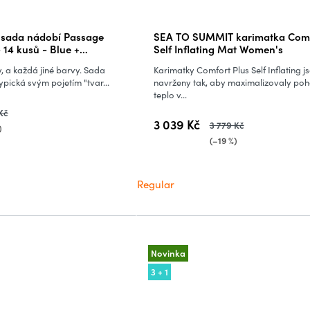
sada nádobí Passage
SEA TO SUMMIT karimatka Comf
 +
Self Inflating Mat Women's
, a každá jiné barvy. Sada
Karimatky Comfort Plus Self Inflating j
pická svým pojetím "tvar...
navrženy tak, aby maximalizovaly poh
teplo v...
Kč
3 039 Kč
3 779 Kč
)
(–19 %)
Regular
Novinka
3 + 1