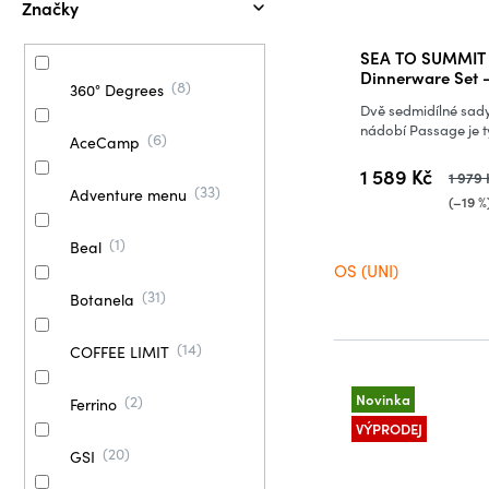
Značky
SEA TO SUMMIT 
Dinnerware Set - 14 kusů - Blue
8
360° Degrees
Orange
Dvě sedmidílné sady
nádobí Passage je ty
6
AceCamp
1 589 Kč
1 979 
33
Adventure menu
(–19 %
1
Beal
OS (UNI)
31
Botanela
14
COFFEE LIMIT
Novinka
2
Ferrino
VÝPRODEJ
20
GSI