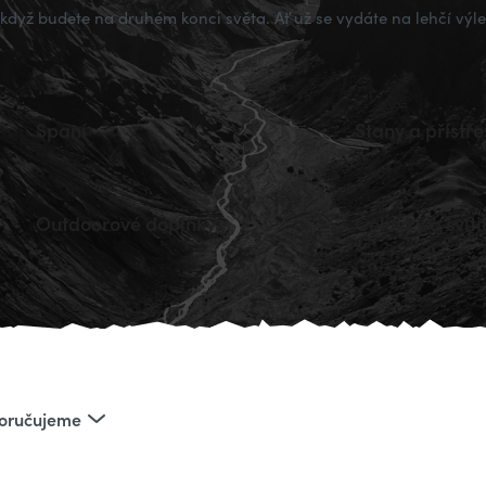
i když budete na druhém konci světa. Ať už se vydáte na lehčí vý
Spaní
Stany a přístře
Outdoorové doplňky
Čelovky a svíti
oručujeme