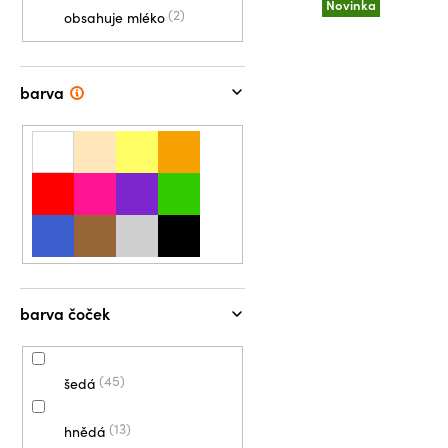
Novinka
2
obsahuje mléko
barva
barva čoček
45
šedá
13
hnědá