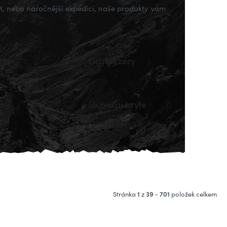
let, nebo náročnější expedici, naše produkty vám
šky
Organizéry
lny
Sluneční brýle
1
39
701
Stránka
z
-
položek celkem