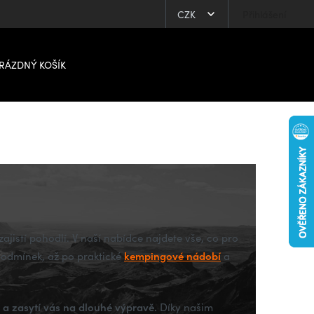
CZK
Přihlášení
RÁZDNÝ KOŠÍK
zajistí pohodlí. V naší nabídce najdete vše, co pro
kempingové nádobí
odmínek, až po praktické
a
e a zasytí vás na dlouhé výpravě.
Díky našim