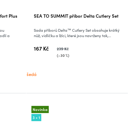
ort Plus
SEA TO SUMMIT příbor Delta Cutlery Set
sou
Sada příborů Delta™ Cutlery Set obsahuje krátký
odlí a
nůž, vidličku a lžíci, které jsou navrženy tak,...
167 Kč
239 Kč
(–30 %)
šedá
Novinka
3 + 1