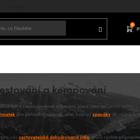
Prodejna
P
Domů
TURISTIKA A KEMPING
 cestování a kempování
mít s sebou správné vybavení
ležité
, které vám zpříjemní pobyt a 
rimatek
pro pohodlný spánek
spacáky
, přes kvalitní
do různých p
cestovatelská dehydrovaná jídla
ychle připravít
e pro vás
, která r