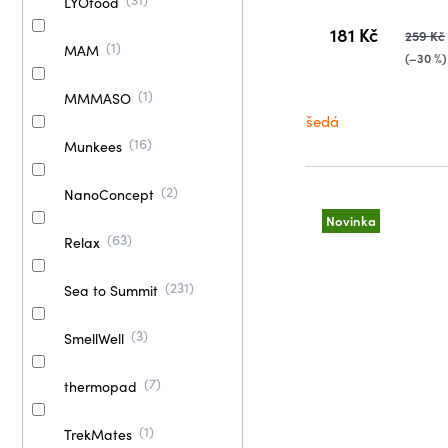
LYOfood
181 Kč
259 Kč
1
MAM
(–30 %)
1
MMMASO
šedá
16
Munkees
2
NanoConcept
Novinka
63
Relax
231
Sea to Summit
3
SmellWell
7
thermopad
1
TrekMates