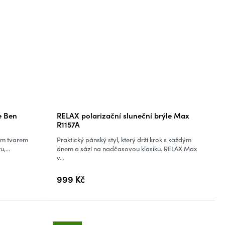
e Ben
RELAX polarizační sluneční brýle Max
R1157A
kým tvarem
Praktický pánský styl, který drží krok s každým
,...
dnem a sází na nadčasovou klasiku. RELAX Max
v...
999 Kč