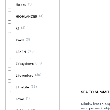
1
Haaku
4
HIGHLANDER
2
K2
3
Kwak
33
LAKEN
56
Lifesystems
39
Lifeventure
36
LittleLife
SEA TO SUMMIT 
1
Lowa
Skladný hrnek X-Cup
nebo pro menší objem
31