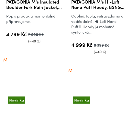
PATAGONIA M's Insulated
PATAGONIA M's Hi-Loft
Boulder Fork Rain Jacket,
Nano Puff Hoody, BSNG
DRBN (vzorek)
(vzorek)
Popis produktu momentálně
Odolná, teplá, větruvzdorná a
připravujeme.
voděodolná, Hi-Loft Nano
Puff® Hoody je mohutná
syntetická...
4 799 Kč
7 999 Kč
(–40 %)
4 999 Kč
8 399 Kč
(–40 %)
M
M
Novinka
Novinka