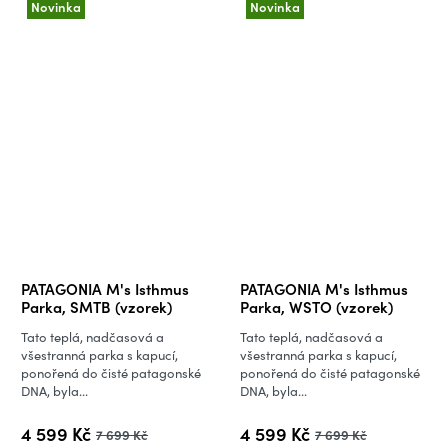
Novinka
Novinka
PATAGONIA M's Isthmus
PATAGONIA M's Isthmus
Parka, SMTB (vzorek)
Parka, WSTO (vzorek)
Tato teplá, nadčasová a
Tato teplá, nadčasová a
všestranná parka s kapucí,
všestranná parka s kapucí,
ponořená do čisté patagonské
ponořená do čisté patagonské
DNA, byla...
DNA, byla...
4 599 Kč
4 599 Kč
7 699 Kč
7 699 Kč