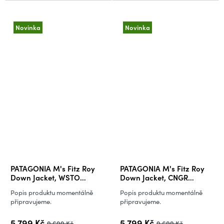
Novinka
Novinka
PATAGONIA M's Fitz Roy
PATAGONIA M's Fitz Roy
Down Jacket, WSTO
Down Jacket, CNGR
(vzorek)
(vzorek)
Popis produktu momentálně
Popis produktu momentálně
připravujeme.
připravujeme.
5 799 Kč
5 799 Kč
9 699 Kč
9 699 Kč