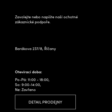
p
výběrem?
p
a
i
t
Zavolejte nebo napište naší ochotné
s
í
zákaznické podpoře.
u
Zastavte se za námi osobně
na prodejně
Barákova 237/8, Říčany
+420 778 480 522
info@outdoorshops.cz
Otevírací doba:
Po-Pá: 11:00 - 18:00,
So: 9:00-14:00,
Ne: Zavřeno
DETAIL PRODEJNY