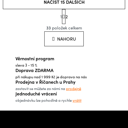
NAČÍST 15 DALŠÍCH
S
1
t
2
O
r
á
33
položek celkem
v
n
l
k
NAHORU
o
á
v
d
á
Věrnostní program
a
n
í
sleva 3 - 15 %
c
Doprava ZDARMA
í
při nákupu nad 1 999 Kč je doprava na nás
p
Prodejna v Říčanech u Prahy
r
zastavit se můžete za námi na
prodejně
Jednoduché vrácení
v
objednávku lze pohodlně a rychle
vrátit
k
y
Z
v
á
Potřebujete poradit s
ý