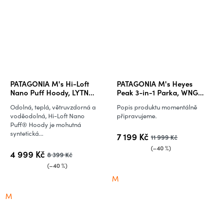
PATAGONIA M's Hi-Loft
PATAGONIA M's Heyes
Nano Puff Hoody, LYTN
Peak 3-in-1 Parka, WNGY
(vzorek)
(vzorek)
Odolná, teplá, větruvzdorná a
Popis produktu momentálně
voděodolná, Hi-Loft Nano
připravujeme.
Puff® Hoody je mohutná
syntetická...
7 199 Kč
11 999 Kč
(–40 %)
4 999 Kč
8 399 Kč
(–40 %)
M
M