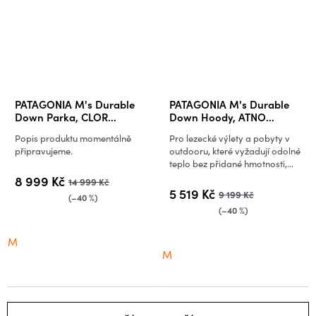
PATAGONIA M's Durable
PATAGONIA M's Durable
Down Parka, CLOR
Down Hoody, ATNO
(vzorek)
(vzorek)
Popis produktu momentálně
Pro lezecké výlety a pobyty v
připravujeme.
outdooru, které vyžadují odolné
teplo bez přidané hmotnosti,...
8 999 Kč
14 999 Kč
5 519 Kč
9 199 Kč
(–40 %)
(–40 %)
M
M