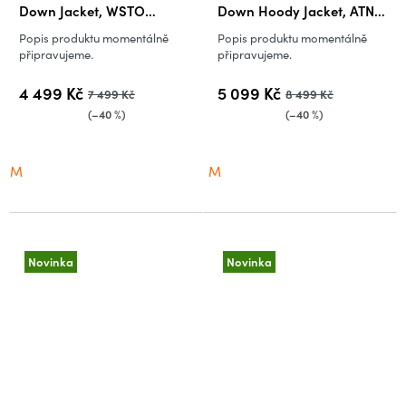
Down Jacket, WSTO
Down Hoody Jacket, ATNO
(vzorek)
(vzorek)
Popis produktu momentálně
Popis produktu momentálně
připravujeme.
připravujeme.
4 499 Kč
5 099 Kč
7 499 Kč
8 499 Kč
(–40 %)
(–40 %)
M
M
Novinka
Novinka