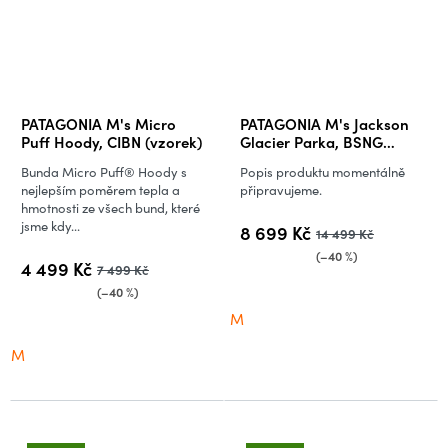
PATAGONIA M's Micro
PATAGONIA M's Jackson
Puff Hoody, CIBN (vzorek)
Glacier Parka, BSNG
(vzorek)
Bunda Micro Puff® Hoody s
Popis produktu momentálně
nejlepším poměrem tepla a
připravujeme.
hmotnosti ze všech bund, které
jsme kdy...
8 699 Kč
14 499 Kč
(–40 %)
4 499 Kč
7 499 Kč
(–40 %)
M
M