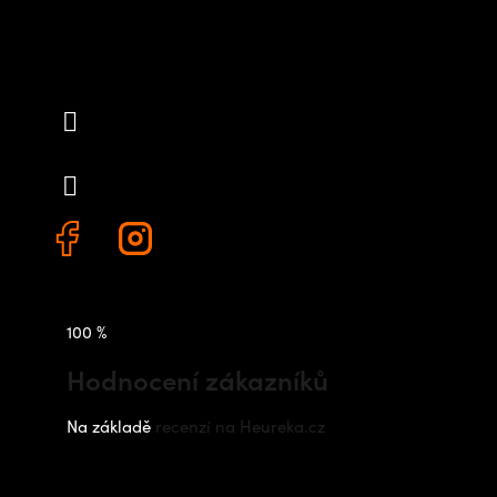
Kontakt
info
@
outdoorshops.cz
+420 778 480 522
100 %
Hodnocení zákazníků
Na základě
recenzí na Heureka.cz