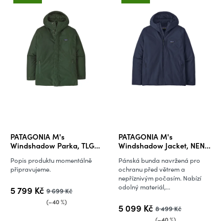
p
u
i
k
s
t
p
ů
r
o
d
u
k
t
ů
PATAGONIA M's
PATAGONIA M's
Windshadow Parka, TLGR
Windshadow Jacket, NENA
(vzorek)
(vzorek)
Popis produktu momentálně
Pánská bunda navržená pro
připravujeme.
ochranu před větrem a
nepříznivým počasím. Nabízí
odolný materiál,...
5 799 Kč
9 699 Kč
(–40 %)
5 099 Kč
8 499 Kč
(–40 %)