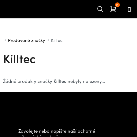
Přejít
na
obsah
Domů
Prodávané značky
Killtec
Killtec
Killtec
Žádné produkty značky
nebyly nalezeny...
Z
á
Potřebujete poradit s
p
výběrem?
a
t
Zavolejte nebo napište naší ochotné
í
zákaznické podpoře.