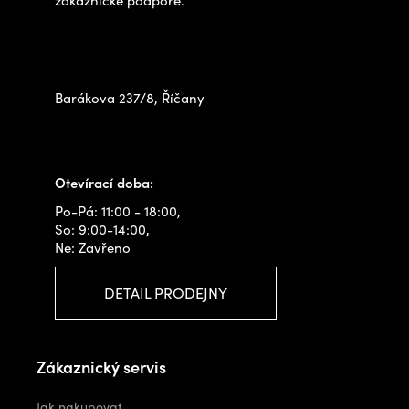
Zastavte se za námi osobně
na prodejně
Barákova 237/8, Říčany
+420 778 480 522
info@outdoorshops.cz
Otevírací doba:
Po-Pá: 11:00 - 18:00,
So: 9:00-14:00,
Ne: Zavřeno
DETAIL PRODEJNY
Zákaznický servis
Jak nakupovat