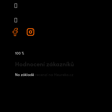
info
@
outdoorshops.cz
+420 778 480 522
100 %
Hodnocení zákazníků
Na základě
recenzí na Heureka.cz
Instagram