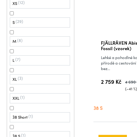
12
XS
29
S
8
M
FJÄLLRÄVEN Abis
Fossil (vzorek)
Lehké a pohodlné ka
7
L
přírodě a cestování
bez...
3
XL
2 759 Kč
4 690
(–41 %
1
XXL
38 S
1
38 Short
1
38 S