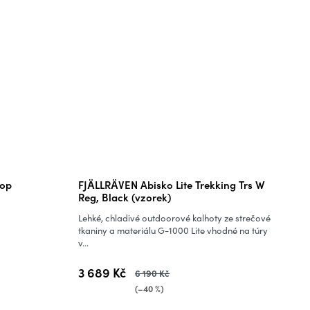
Pop
FJÄLLRÄVEN Abisko Lite Trekking Trs W
Reg, Black (vzorek)
Lehké, chladivé outdoorové kalhoty ze strečové
tkaniny a materiálu G-1000 Lite vhodné na túry
v...
3 689 Kč
6 190 Kč
(–40 %)