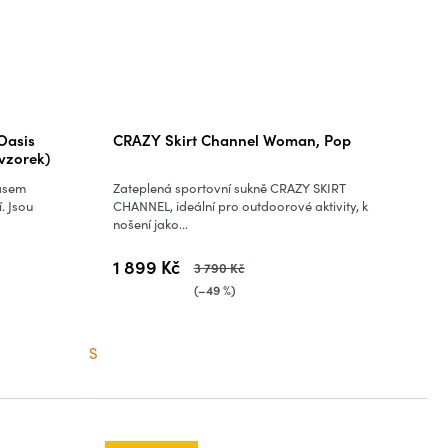
Oasis
CRAZY Skirt Channel Woman, Pop
(vzorek)
asem
Zateplená sportovní sukně CRAZY SKIRT
. Jsou
CHANNEL, ideální pro outdoorové aktivity, k
nošení jako...
1 899 Kč
3 790 Kč
(–49 %)
S