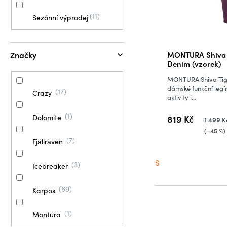
11
Sezónní výprodej
Značky
MONTURA Shiva 
Denim (vzorek)
MONTURA Shiva Tig
dámské funkční legí
17
Crazy
aktivity i...
1
819 Kč
Dolomite
1 499 K
(–45 %)
7
Fjällräven
S
3
Icebreaker
69
Karpos
1
Montura