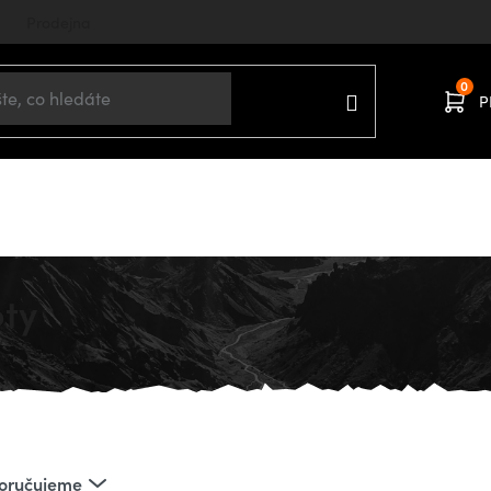
Prodejna
P
Domů
OBLEČENÍ
Ženy
Kalhoty
Turistické kalhoty
oty
oručujeme