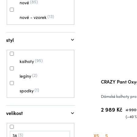
85
nové
13
nové - vzorek
styl
95
kalhoty
2
legíny
CRAZY Pant Oxy
1
spodky
Dámské kalhoty pro 
2 989 Kč
4 990
velikost
(–40 %
5
XS
S
38