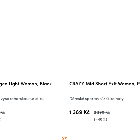
gen Light Woman, Black
CRAZY Mid Short Exit Woman, 
vysokohorskou turistiku
Dámské sportovní 3/4 kalhoty
1 369 Kč
 Kč
2 290 Kč
)
(–40 %)
XS