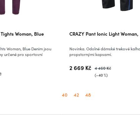
Tights Woman, Blue
CRAZY Pant Ionic Light Woman,
hts Woman, Blue Denim jsou
Novinka. Odolné dámské trekové kalho
ny určené pro sportovní
propstornými kapsami.
2 669 Kč
4 460 Kč
č
(–40 %)
40
42
48