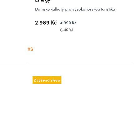
Dámské kalhoty pro vysokohorskou turistiku
2 989 Kč
4 990 Kč
(–40 %)
XS
Zvýšená sleva