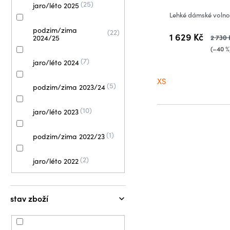
25
jaro/léto 2025
Lehké dámské volno
podzim/zima
22
1 629 Kč
2 730 
2024/25
(–40 %
7
jaro/léto 2024
XS
5
podzim/zima 2023/24
10
jaro/léto 2023
1
podzim/zima 2022/23
2
jaro/léto 2022
stav zboží