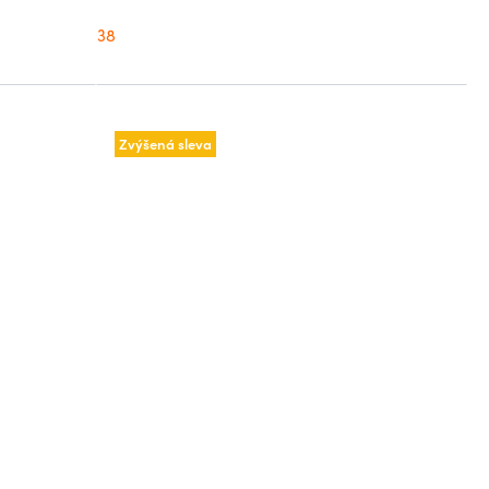
38
Zvýšená sleva