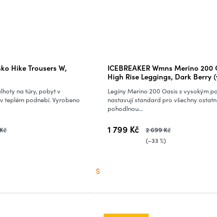
ko Hike Trousers W,
ICEBREAKER Wmns Merino 200 
High Rise Leggings, Dark Berry 
lhoty na túry, pobyt v
Legíny Merino 200 Oasis s vysokým p
 v teplém podnebí. Vyrobeno
nastavují standard pro všechny ostatní
pohodlnou...
1 799 Kč
 Kč
2 699 Kč
)
(–33 %)
S