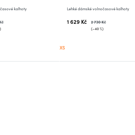
časové kalhoty
Lehké dámské volnočasové kalhoty
1 629 Kč
Kč
2 730 Kč
)
(–40 %)
XS