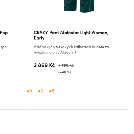
 Pop
CRAZY Pant Alpinstar Light Woman,
Early
ty s
V dámských trekových kalhotech budete za
hvězdu nejen v Alpách :)
2 869 Kč
4 790 Kč
(–40 %)
40
42
48