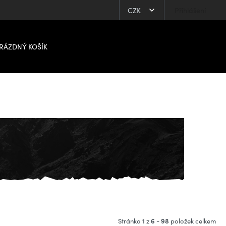
CZK
Přihlášení
RÁZDNÝ KOŠÍK
1
6
98
Stránka
z
-
položek celkem