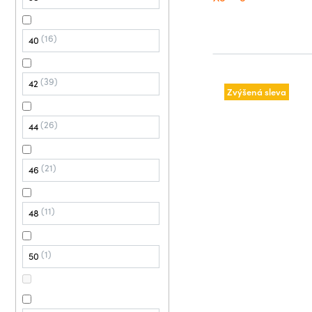
16
40
39
42
Zvýšená sleva
26
44
21
46
11
48
1
50