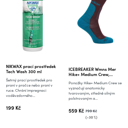
Průměrné
NIKWAX prací prostředek
ICEBREAKER Wmns Mer
hodnocení
Tech Wash 300 ml
Hike+ Medium Crew,
produktu
Java/Tidal Teal
Šetrný prací prostředek pro
Ponožky Hike+ Medium Crew se
je
praní v pračce nebo praní v
vyznačují anatomicky
ruce. Chrání impregnaci
5,0
tvarovaným, středně silným
voděvzdorného...
polstrovaným a...
z
5
199 Kč
559 Kč
799 Kč
hvězdiček.
(–30 %)