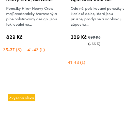
Heather/Alloy
Summit,
Ponožky Hike+ Heavy Crew
Odolné, polstrované ponožky v
Glazen/Lichen/Black
mají anatomicky tvarovaný a
klasické délce, které jsou
plně polstrovaný design. Jsou
pružné, prodyšné a odolávají
tak ideální na...
zápachu,...
829 Kč
309 Kč
699 Kč
(–55 %)
35-37 (S)
41-43 (L)
41-43 (L)
Zvýšená sleva