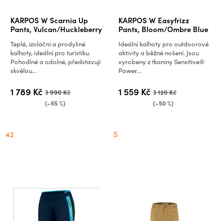
KARPOS W Scarnia Up
KARPOS W Easyfrizz
Pants, Vulcan/Huckleberry
Pants, Bloom/Ombre Blue
Teplé, izolační a prodyšné
Ideální kalhoty pro outdoorové
kalhoty, ideální pro turistiku.
aktivity a běžné nošení. Jsou
Pohodlné a odolné, představují
vyrobeny z tkaniny Sensitive®
skvělou...
Power...
1 789 Kč
1 559 Kč
3 990 Kč
3 120 Kč
(–55 %)
(–50 %)
42
S