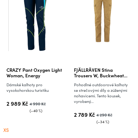
CRAZY Pant Oxygen Light
FJÄLLRÄVEN Stina
Woman, Energy
Trousers W, Buckwheat
Brown (vzorek)
Dámské kalhoty pro
Pohodlné outdoorové kalhoty
vysokohorskou turistiku
se strečovými díly a zúženými
nohavicemi. Tento kousek,
vyrobený...
2 989 Kč
4 990 Kč
(–40 %)
2 789 Kč
4 290 Kč
(–34 %)
XS