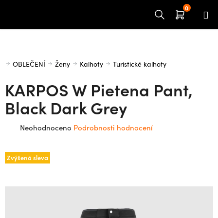
Přejít
na
obsah
Domů
OBLEČENÍ
Ženy
Kalhoty
Turistické kalhoty
KARPOS W Pietena Pant,
Black Dark Grey
Průměrné
Neohodnoceno
Podrobnosti hodnocení
hodnocení
produktu
Zvýšená sleva
je
0,0
z
5
hvězdiček.