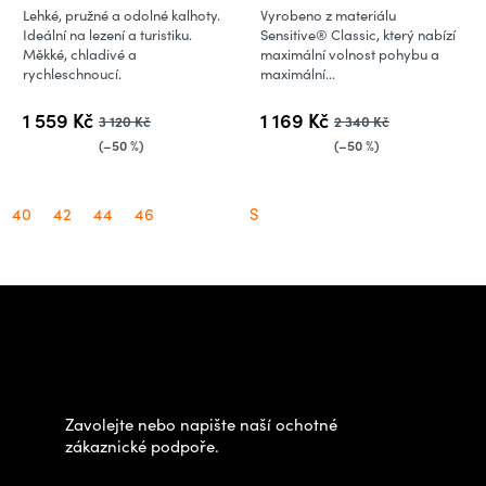
Lehké, pružné a odolné kalhoty.
Vyrobeno z materiálu
Ideální na lezení a turistiku.
Sensitive® Classic, který nabízí
Měkké, chladivé a
maximální volnost pohybu a
rychleschnoucí.
maximální...
1 559 Kč
1 169 Kč
3 120 Kč
2 340 Kč
(–50 %)
(–50 %)
40
42
44
46
S
Z
á
Potřebujete poradit s
p
výběrem?
a
t
Zavolejte nebo napište naší ochotné
í
zákaznické podpoře.
Zastavte se za námi osobně