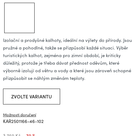
Izolační a prodyšné kalhoty, ideální na výlety do přírody. Jsou
pružné a pohodlné, takže se přizpůsobí každé situaci. Výběr
turistických kalhot, zejména pro zimní období, je kriticky
důležitý, protože je třeba dávat přednost oděvům, které
výborně izolují od větru a vody a které jsou zároveň schopné
přizpůsobit se náhlým změnám teploty.
ZVOLTE VARIANTU
Možnosti doručení
KAR2501166-46-102
3 750 Kč
–70 %