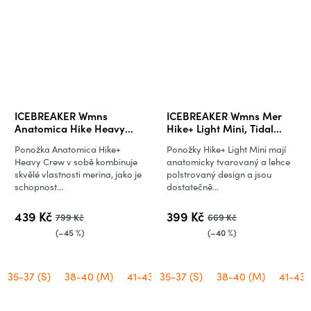
ICEBREAKER Wmns
ICEBREAKER Wmns Mer
Anatomica Hike Heavy
Hike+ Light Mini, Tidal
Crew, Blizzard Heather
Teal/Porcini
Ponožka Anatomica Hike+
Ponožky Hike+ Light Mini mají
Heavy Crew v sobě kombinuje
anatomicky tvarovaný a lehce
skvělé vlastnosti merina, jako je
polstrovaný design a jsou
schopnost...
dostatečně...
439 Kč
399 Kč
799 Kč
669 Kč
(–45 %)
(–40 %)
35-37 (S)
38-40 (M)
41-43 (L)
35-37 (S)
38-40 (M)
41-43 (