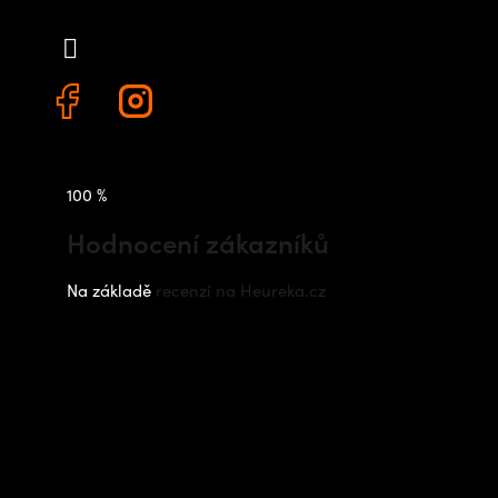
+420 778 480 522
100 %
Hodnocení zákazníků
Na základě
recenzí na Heureka.cz
Instagram