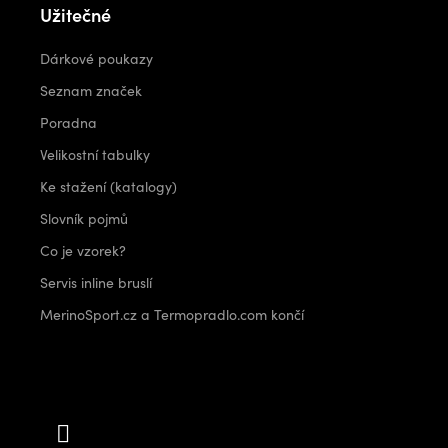
Užitečné
Dárkové poukazy
Seznam značek
Poradna
Velikostní tabulky
Ke stažení (katalogy)
Slovník pojmů
Co je vzorek?
Servis inline bruslí
MerinoSport.cz a Termopradlo.com končí
Kontakt
info
@
outdoorshops.cz