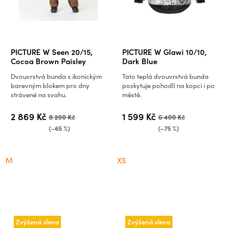
PICTURE W Seen 20/15,
PICTURE W Glawi 10/10,
Cocoa Brown Paisley
Dark Blue
Dvouvrstvá bunda s ikonickým
Tato teplá dvouvrstvá bunda
barevným blokem pro dny
poskytuje pohodlí na kopci i po
strávené na svahu.
městě.
2 869 Kč
1 599 Kč
8 200 Kč
6 400 Kč
(–65 %)
(–75 %)
M
XS
Zvýšená sleva
Zvýšená sleva