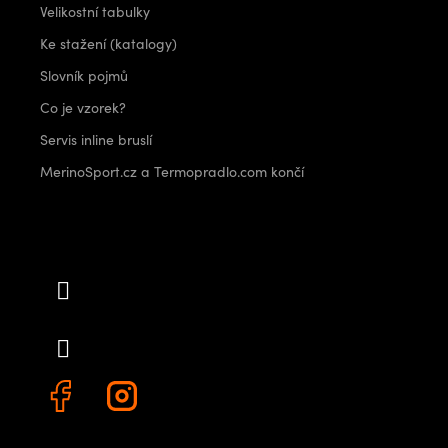
Velikostní tabulky
Ke stažení (katalogy)
Slovník pojmů
Co je vzorek?
Servis inline bruslí
MerinoSport.cz a Termopradlo.com končí
Kontakt
info
@
outdoorshops.cz
+420 778 480 522