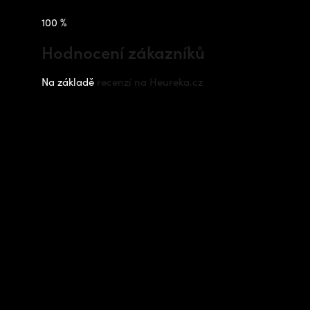
100 %
Hodnocení zákazníků
Na základě
recenzí na Heureka.cz
Instagram