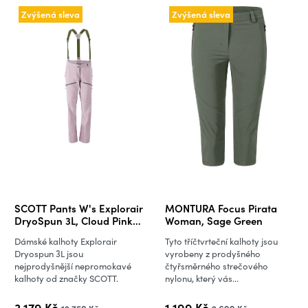
Zvýšená sleva
Zvýšená sleva
SCOTT Pants W's Explorair
MONTURA Focus Pirata
DryoSpun 3L, Cloud Pink
Woman, Sage Green
(vzorek)
Dámské kalhoty Explorair
Tyto tříčtvrteční kalhoty jsou
Dryospun 3L jsou
vyrobeny z prodyšného
nejprodyšnější nepromokavé
čtyřsměrného strečového
kalhoty od značky SCOTT.
nylonu, který vás...
3 179 Kč
1 199 Kč