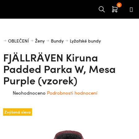
Přejít
na
obsah
Domů
OBLEČENÍ
Ženy
Bundy
Lyžařské bundy
FJÄLLRÄVEN Kiruna
Padded Parka W, Mesa
Purple (vzorek)
Průměrné
Neohodnoceno
Podrobnosti hodnocení
hodnocení
produktu
Zvýšená sleva
je
0,0
z