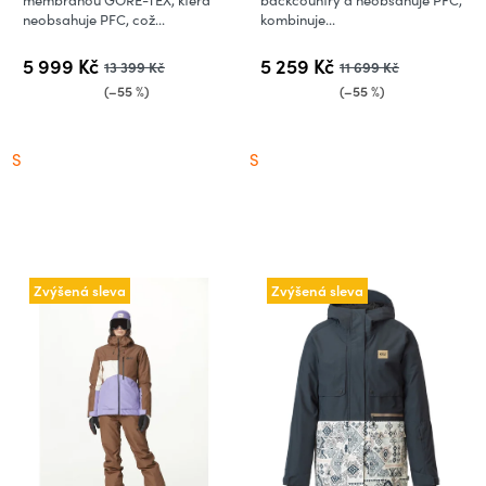
membránou GORE-TEX, která
backcountry a neobsahuje PFC,
neobsahuje PFC, což...
kombinuje...
5 999 Kč
5 259 Kč
13 399 Kč
11 699 Kč
(–55 %)
(–55 %)
S
S
Zvýšená sleva
Zvýšená sleva