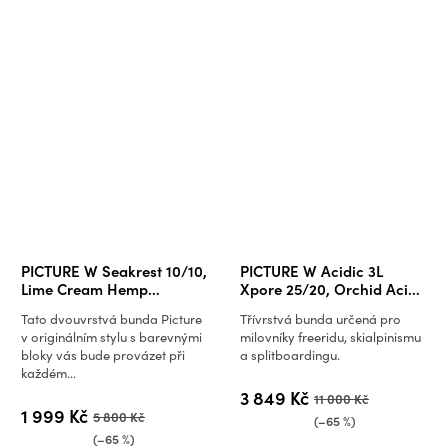
PICTURE W Seakrest 10/10,
PICTURE W Acidic 3L
Lime Cream Hemp
Xpore 25/20, Orchid Acid
Roebuck
Lime
Tato dvouvrstvá bunda Picture
Třívrstvá bunda určená pro
v originálním stylu s barevnými
milovníky freeridu, skialpinismu
bloky vás bude provázet při
a splitboardingu.
každém...
3 849 Kč
11 000 Kč
1 999 Kč
5 800 Kč
(–65 %)
(–65 %)