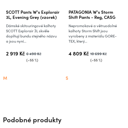
SCOTT Pants W's Explorair
PATAGONIA W's Storm
3L, Evening Grey (vzorek)
Shift Pants - Reg, CASG
Dámské skitouringové kalhoty
Nepromokavé a větruodolné
SCOTT Explorair 3L skvěle
kalhoty Storm Shift jsou
doplňují bundu stejného názvu
vyrobeny z materiálu GORE-
a jsou nyní...
TEX, který...
2 919 Kč
4 809 Kč
6 490 Kč
10 699 Kč
(–55 %)
(–55 %)
M
S
Podobné produkty