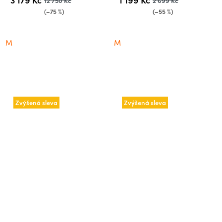
12 750 Kč
2 699 Kč
(–75 %)
(–55 %)
M
M
Zvýšená sleva
Zvýšená sleva