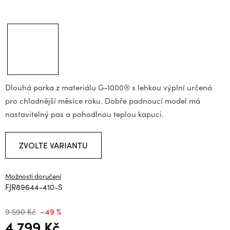
Dlouhá parka z materiálu G-1000® s lehkou výplní určená
pro chladnější měsíce roku. Dobře padnoucí model má
nastavitelný pas a pohodlnou teplou kapuci.
ZVOLTE VARIANTU
Možnosti doručení
FJR89644-410-S
9 590 Kč
–49 %
4 799 Kč