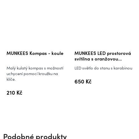
MUNKEES Kompas - koule
MUNKEES LED prostorová
svítilna s oranžovou
karabinou
Malý kulatý kompas s možností
LED světlo do stanu s karabinou
uchycení pomocí kroužku na
klíče.
650 Kč
210 Kč
Podobné produkty