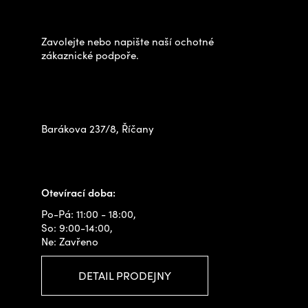
výběrem?
a
t
Zavolejte nebo napište naší ochotné
í
zákaznické podpoře.
Zastavte se za námi osobně
na prodejně
Barákova 237/8, Říčany
+420 778 480 522
info@outdoorshops.cz
Otevírací doba:
Po-Pá: 11:00 - 18:00,
So: 9:00-14:00,
Ne: Zavřeno
DETAIL PRODEJNY