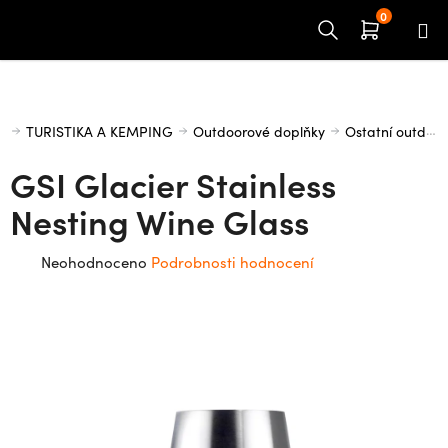
Přejít
na
obsah
Domů
TURISTIKA A KEMPING
Outdoorové doplňky
Ostatní outdoorové doplňky
GSI Glacier Stainless
Nesting Wine Glass
Průměrné
Neohodnoceno
Podrobnosti hodnocení
hodnocení
produktu
je
0,0
z
5
hvězdiček.