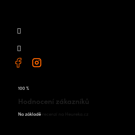
Kontakt
info
@
outdoorshops.cz
+420 778 480 522
100 %
Hodnocení zákazníků
Na základě
recenzí na Heureka.cz