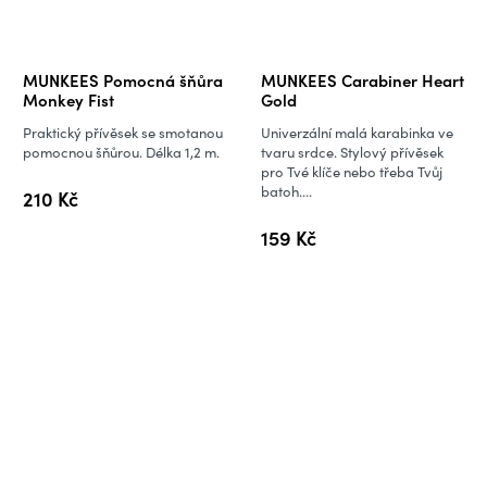
MUNKEES Pomocná šňůra
MUNKEES Carabiner Heart
Monkey Fist
Gold
Praktický přívěsek se smotanou
Univerzální malá karabinka ve
pomocnou šňůrou. Délka 1,2 m.
tvaru srdce. Stylový přívěsek
pro Tvé klíče nebo třeba Tvůj
batoh....
210 Kč
159 Kč