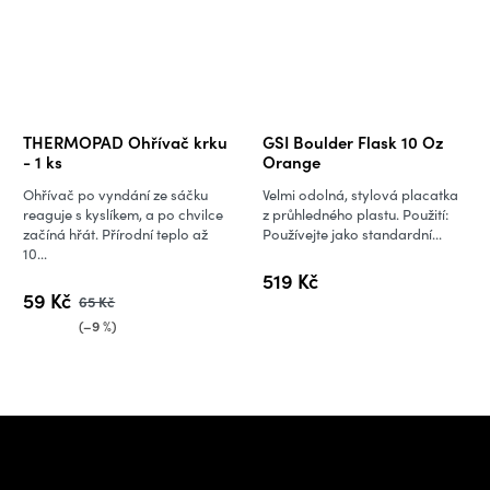
THERMOPAD Ohřívač krku
GSI Boulder Flask 10 Oz
- 1 ks
Orange
Ohřívač po vyndání ze sáčku
Velmi odolná, stylová placatka
reaguje s kyslíkem, a po chvilce
z průhledného plastu. Použití:
začíná hřát. Přírodní teplo až
Používejte jako standardní...
10...
519 Kč
59 Kč
65 Kč
(–9 %)
Z
á
Potřebujete poradit s
p