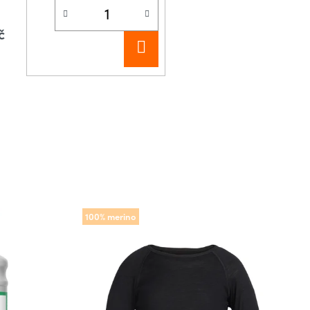
č
DO
KOŠÍKU
100% merino