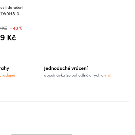
osti doručení
7DV0H810
9 Kč
–40 %
9 Kč
á cena:
rahy
Jednoduché vrácení
prodejně
objednávku lze pohodlně a rychle
vrátit