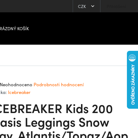
CZK
Přihlášení
RÁZDNÝ KOŠÍK
ůměrné
Neohodnoceno
Podrobnosti hodnocení
dnocení
čka:
Icebreaker
oduktu
CEBREAKER Kids 200
0
asis Leggings Snow
ay, Atlantis/Topaz/Aop