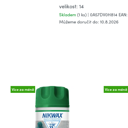
velikost: 14
Skladem
(1 ks)
| 0A57DV0H814
EAN:
Můžeme doručit do:
10.8.2026
Více za méně
Více za méně