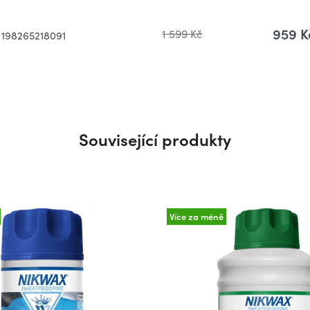
959 K
1 599 Kč
198265218091
Související produkty
Více za méně