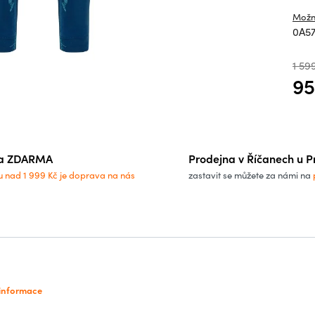
Možn
0A5
1 59
95
Měrn
a ZDARMA
Prodejna v Říčanech u P
u nad 1 999 Kč je doprava na nás
zastavit se můžete za námi na
 informace