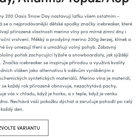
ězdiček.
ny 200 Oasis Snow Day nastavují laťku všem ostatním –
á se o nejprodávanější dětské spodky značky icebreaker, které
ívají přirozené vlastnosti merino vlny pro mírné zimní dny i
roční vrstvení. Měkký a prodyšný merino 200g žerzej, klínek a
hé švy omezují tření a umožňují volný pohyb. Zábavný
plošný potisk zachycující lyžaře a snowboardisty, jak sjíždějí
. Značka icebreaker se inspiruje přírodou a využívá kvality
odních vláken jako alternativu k oděvům vyráběným z
ochemických syntetických materiálů. Merino vlna je materiál,
ý se každý rok přirozeně obnovuje, nezachytává pachy,
uje vás v chladu, když je horko, a v teple, když je venku
dno. Nechává vaši pokožku dýchat a zaručuje pohodlí po celý
 každý den.
ZVOLTE VARIANTU