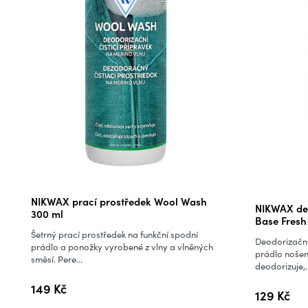
Průměrné
NIKWAX prací prostředek Wool Wash
NIKWAX de
hodnocení
300 ml
Base Fresh
produktu
Šetrný prací prostředek na funkční spodní
Deodorizační
je
prádlo a ponožky vyrobené z vlny a vlněných
prádlo nošen
směsí. Pere...
5,0
deodorizuje,..
z
149 Kč
129 Kč
5