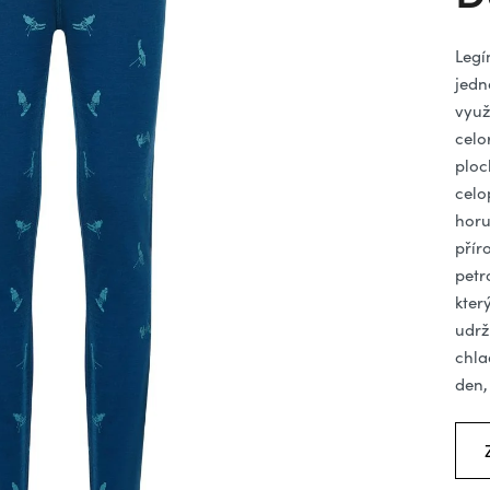
hv
Legí
jedn
využ
celo
ploc
celo
horu
přír
petr
kter
udrž
chla
den,