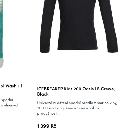
ol Wash 1 l
ICEBREAKER Kids 200 Oasis LS Crewe,
Black
í spodní
Univerzální dětské spodní prádlo z merino vlny,
 a vlněných
200 Oasis Long Sleeve Crewe nabízí
prodyšnost,...
1 399 Kč