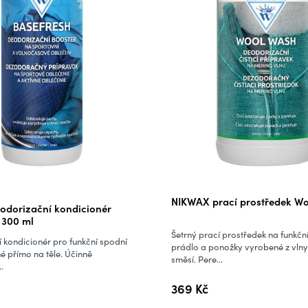
Průměrné
NIKWAX prací prostředek Wo
odorizační kondicionér
hodnocení
 300 ml
produktu
Šetrný prací prostředek na funkčn
 kondicionér pro funkční spodní
je
prádlo a ponožky vyrobené z vlny
é přímo na těle. Účinně
směsí. Pere...
4,0
.
z
369 Kč
5