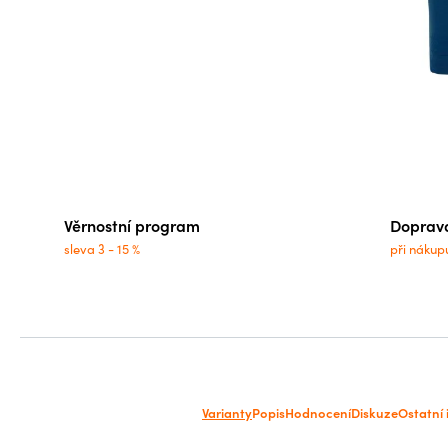
Věrnostní program
Doprav
sleva 3 - 15 %
při nákup
Varianty
Popis
Hodnocení
Diskuze
Ostatní