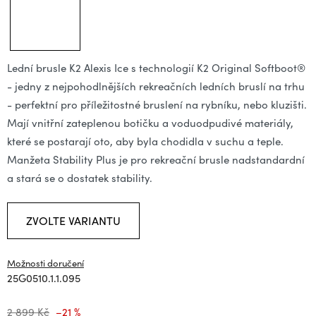
Lední brusle K2 Alexis Ice s technologií K2 Original Softboot®
- jedny z nejpohodlnějších rekreačních ledních bruslí na trhu
- perfektní pro příležitostné bruslení na rybníku, nebo kluzišti.
Mají vnitřní zateplenou botičku a voduodpudivé materiály,
které se postarají oto, aby byla chodidla v suchu a teple.
Manžeta Stability Plus je pro rekreační brusle nadstandardní
a stará se o dostatek stability.
ZVOLTE VARIANTU
Možnosti doručení
25G0510.1.1.095
2 899 Kč
–21 %