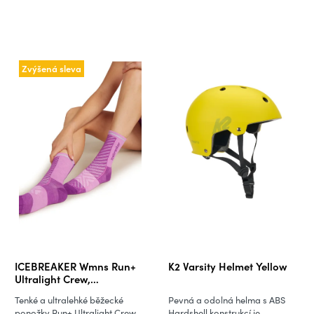
Zvýšená sleva
ICEBREAKER Wmns Run+
K2 Varsity Helmet Yellow
Ultralight Crew,
Passion/Passion Lt
Tenké a ultralehké běžecké
Pevná a odolná helma s ABS
ponožky Run+ Ultralight Crew,
Hardshell konstrukcí je