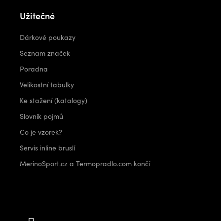
Užitečné
Dárkové poukazy
Seznam značek
Poradna
Velikostní tabulky
Ke stažení (katalogy)
Slovník pojmů
Co je vzorek?
Servis inline bruslí
MerinoSport.cz a Termopradlo.com končí
Kontakt
info
@
outdoorshops.cz