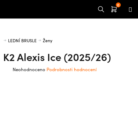
Přejít
na
obsah
Domů
LEDNÍ BRUSLE
Ženy
K2 Alexis Ice (2025/26)
Průměrné
Neohodnoceno
Podrobnosti hodnocení
hodnocení
produktu
je
0,0
z
5
hvězdiček.