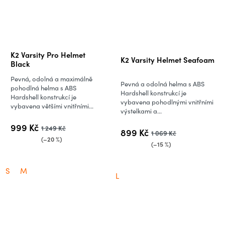
Průměrné
K2 Varsity Pro Helmet
K2 Varsity Helmet Seafoam
hodnocení
Black
produktu
Pevná, odolná a maximálně
Pevná a odolná helma s ABS
je
pohodlná helma s ABS
Hardshell konstrukcí je
Hardshell konstrukcí je
5,0
vybavena pohodlnými vnitřními
vybavena většími vnitřními...
výstelkami a...
z
5
999 Kč
1 249 Kč
899 Kč
1 069 Kč
hvězdiček.
(–20 %)
(–15 %)
S
M
L