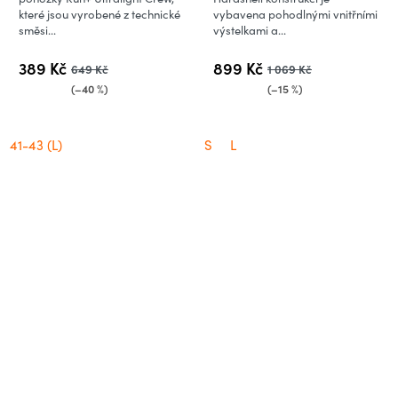
které jsou vyrobené z technické
vybavena pohodlnými vnitřními
směsi...
výstelkami a...
389 Kč
899 Kč
649 Kč
1 069 Kč
(–40 %)
(–15 %)
41-43 (L)
S
L