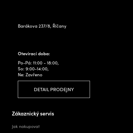
Zastavte se za námi osobně
na prodejně
Barákova 237/8, Říčany
+420 778 480 522
info@outdoorshops.cz
Otevírací doba:
Po-Pá: 11:00 - 18:00,
So: 9:00-14:00,
Ne: Zavřeno
DETAIL PRODEJNY
Zákaznický servis
Jak nakupovat