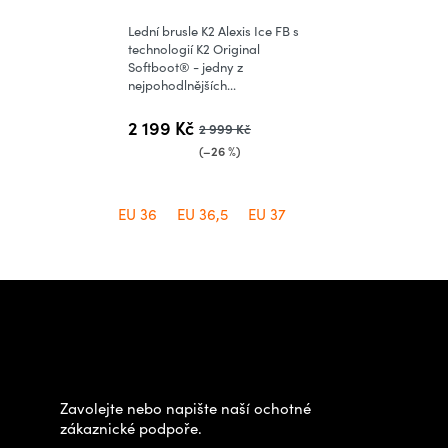
produktu
Lední brusle K2 Alexis Ice FB s
je
technologií K2 Original
Softboot® - jedny z
4,6
nejpohodlnějších...
z
5
2 199 Kč
2 999 Kč
hvězdiček.
(–26 %)
EU 36
EU 36,5
EU 37
Z
á
Potřebujete poradit s
p
výběrem?
a
t
Zavolejte nebo napište naší ochotné
í
zákaznické podpoře.