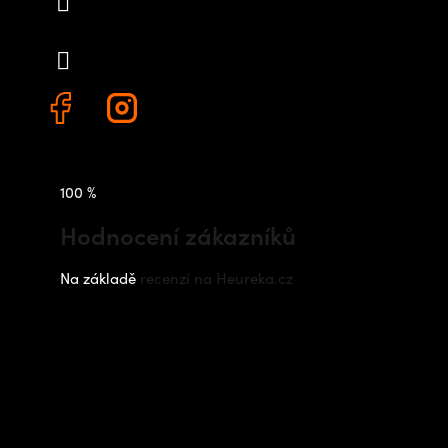
+420 778 480 522
100 %
Hodnocení zákazníků
Na základě
recenzí na Heureka.cz
Instagram