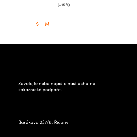
(–15 %)
S
M
Z
á
Potřebujete poradit s
p
výběrem?
a
t
Zavolejte nebo napište naší ochotné
í
zákaznické podpoře.
Zastavte se za námi osobně
na prodejně
Barákova 237/8, Říčany
+420 778 480 522