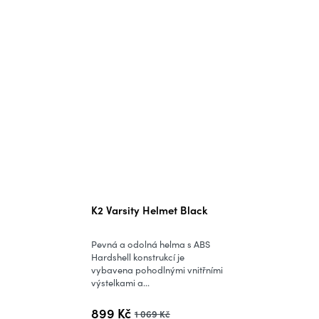
K2 Varsity Helmet Black
Pevná a odolná helma s ABS
Hardshell konstrukcí je
vybavena pohodlnými vnitřními
výstelkami a...
899 Kč
1 069 Kč