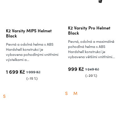
Průměrné
K2 Varsity Pro Helmet
K2 Varsity MIPS Helmet
hodnocení
Black
Black
produktu
Pevná, odolná a maximálně
Pevná a odolná helma s ABS
je
pohodlná helma s ABS
Hardshell konstrukcí je
Hardshell konstrukcí je
5,0
vybavena pohodlnými vnitřními
vybavena většími vnitřními...
výstelkami a...
z
5
999 Kč
1 249 Kč
1 699 Kč
1 999 Kč
hvězdiček.
(–20 %)
(–15 %)
S
M
S