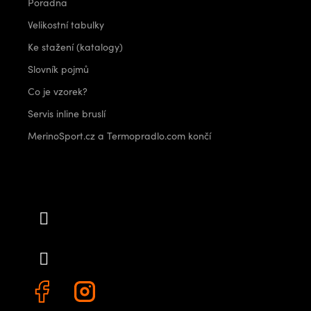
Poradna
Velikostní tabulky
Ke stažení (katalogy)
Slovník pojmů
Co je vzorek?
Servis inline bruslí
MerinoSport.cz a Termopradlo.com končí
Kontakt
info
@
outdoorshops.cz
+420 778 480 522