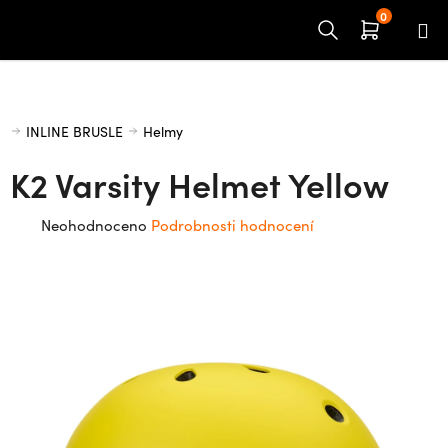
Přejít
na
obsah
Domů
INLINE BRUSLE
Helmy
K2 Varsity Helmet Yellow
Průměrné
Neohodnoceno
Podrobnosti hodnocení
hodnocení
produktu
je
0,0
z
5
hvězdiček.