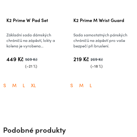
K2 Prime W Pad Set
K2 Prime M Wrist Guard
Základní sada dámských
Sada samostatných pánských
chráničů na zápěstí, lokty a
chráničů na zápěstí pro vaše
kolena je vyrobena...
bezpečí při bruslení.
449 Kč
219 Kč
569 Kč
269 Kč
(–21 %)
(–18 %)
S
M
L
XL
S
M
L
Podobné produkty