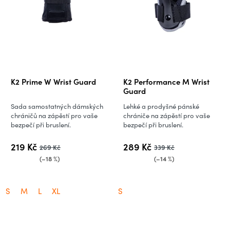
K2 Prime W Wrist Guard
K2 Performance M Wrist
Guard
Sada samostatných dámských
Lehké a prodyšné pánské
chráničů na zápěstí pro vaše
chrániče na zápěstí pro vaše
bezpečí při bruslení.
bezpečí při bruslení.
219 Kč
289 Kč
269 Kč
339 Kč
(–18 %)
(–14 %)
S
M
L
XL
S