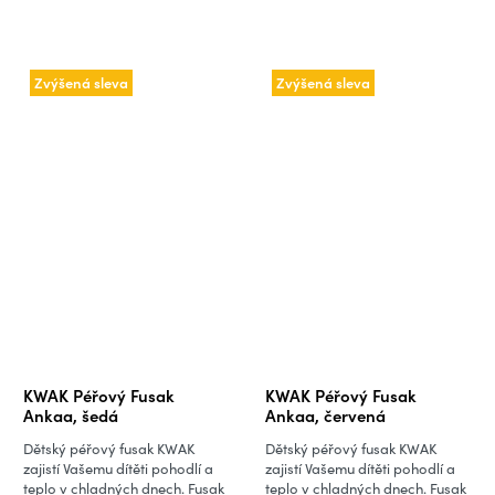
Zvýšená sleva
Zvýšená sleva
KWAK Péřový Fusak
KWAK Péřový Fusak
Ankaa, šedá
Ankaa, červená
Dětský péřový fusak KWAK
Dětský péřový fusak KWAK
zajistí Vašemu dítěti pohodlí a
zajistí Vašemu dítěti pohodlí a
teplo v chladných dnech. Fusak
teplo v chladných dnech. Fusak