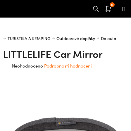
Přejít
na
obsah
Domů
TURISTIKA A KEMPING
Outdoorové doplňky
Do auta
LITTLELIFE Car Mirror
Průměrné
Neohodnoceno
Podrobnosti hodnocení
hodnocení
produktu
je
0,0
z
5
hvězdiček.