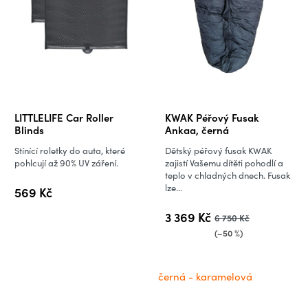
LITTLELIFE Car Roller
KWAK Péřový Fusak
Blinds
Ankaa, černá
Stínící roletky do auta, které
Dětský péřový fusak KWAK
pohlcují až 90% UV záření.
zajistí Vašemu dítěti pohodlí a
teplo v chladných dnech. Fusak
lze...
569 Kč
3 369 Kč
6 750 Kč
(–50 %)
černá - karamelová