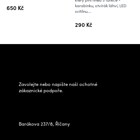
který plní hned 3 funkce -
karabinku, otvírák láhví, LED
650 Kč
svítilnu....
290 Kč
Z
á
Potřebujete poradit s
p
výběrem?
a
t
Zavolejte nebo napište naší ochotné
í
zákaznické podpoře.
Zastavte se za námi osobně
na prodejně
Barákova 237/8, Říčany
+420 778 480 522