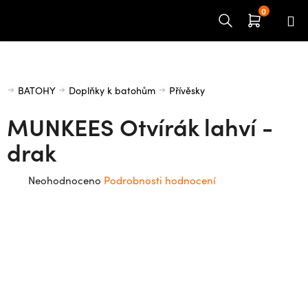
Přejít
na
obsah
Domů
BATOHY
Doplňky k batohům
Přívěsky
MUNKEES Otvírák lahví -
drak
Průměrné
Neohodnoceno
Podrobnosti hodnocení
hodnocení
produktu
je
0,0
z
5
hvězdiček.