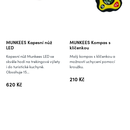
MUNKEES Kapesní nůž
MUNKEES Kompas s
LED
klíčenkou
Kapesní nůž Munkees LED se
Malý kompas s klíčenkou a
skvěle hodí na trekingové výlety
možností uchycení pomocí
i do turistické kuchyně.
kroužku.
Obsahuje 15...
210 Kč
620 Kč