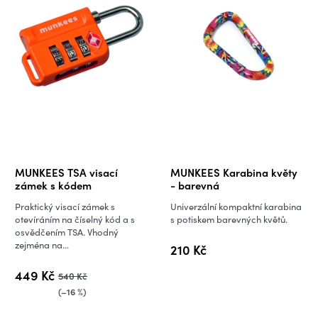
MUNKEES TSA visací
MUNKEES Karabina květy
zámek s kódem
- barevná
Praktický visací zámek s
Univerzální kompaktní karabina
otevíráním na číselný kód a s
s potiskem barevných květů.
osvědčením TSA. Vhodný
zejména na...
210 Kč
449 Kč
540 Kč
(–16 %)