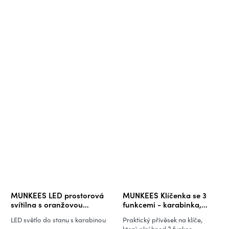
MUNKEES LED prostorová
MUNKEES Klíčenka se 3
svítilna s oranžovou
funkcemi - karabinka,
karabinou
otvírák láhví, LED svítilna
LED světlo do stanu s karabinou
Praktický přívěsek na klíče,