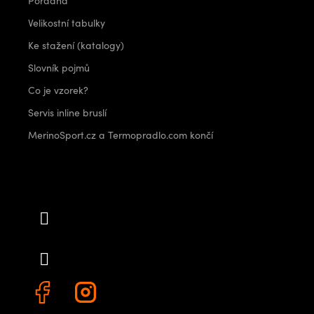
Poradna
Velikostní tabulky
Ke stažení (katalogy)
Slovník pojmů
Co je vzorek?
Servis inline bruslí
MerinoSport.cz a Termopradlo.com končí
Kontakt
info
@
outdoorshops.cz
+420 778 480 522