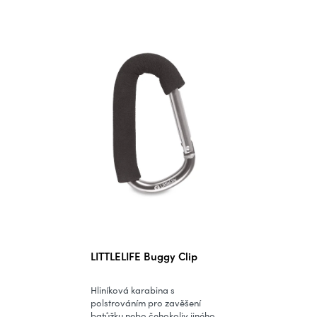
LITTLELIFE Buggy Clip
Hliníková karabina s
polstrováním pro zavěšení
batůžku nebo čehokoliv jiného