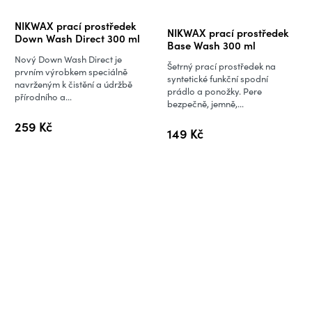
Průměrné
NIKWAX prací prostředek
NIKWAX prací prostředek
hodnocení
Down Wash Direct 300 ml
Base Wash 300 ml
produktu
Nový Down Wash Direct je
Šetrný prací prostředek na
je
prvním výrobkem speciálně
syntetické funkční spodní
navrženým k čistění a údržbě
3,2
prádlo a ponožky. Pere
přírodního a...
bezpečně, jemně,...
z
5
259 Kč
149 Kč
hvězdiček.