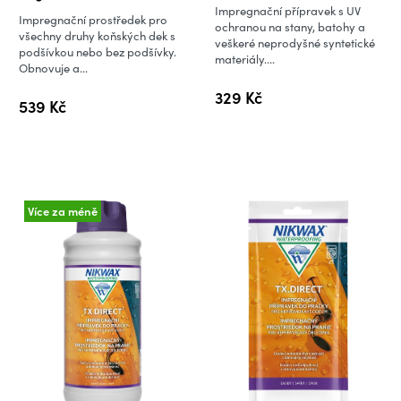
produktu
Impregnační přípravek s UV
Impregnační prostředek pro
je
ochranou na stany, batohy a
všechny druhy koňských dek s
veškeré neprodyšné syntetické
5,0
podšívkou nebo bez podšívky.
materiály....
Obnovuje a...
z
5
329 Kč
539 Kč
hvězdiček.
Více za méně