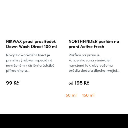
NIKWAX prací prostředek
NORTHFINDER parfém na
Down Wash Direct 100 ml
praní Active Fresh
Nový Down Wash Direct je
Parfém na praní je
prvním výrobkem speciálně
koncentrovaná vůně/olej
navrženým k čistění a údržbě
navržená tak, aby vašemu
přírodního a...
prádlu dodala dlouhotrvající...
99 Kč
195 Kč
od
50 ml
150 ml
Z
á