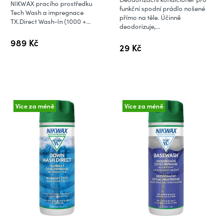
je
NIKWAX pracího prostředku
funkční spodní prádlo nošené
Tech Wash a impregnace
5,0
přímo na těle. Účinně
TX.Direct Wash-In (1000 +...
deodorizuje,...
z
5
989 Kč
29 Kč
hvězdiček.
Více za méně
Více za méně