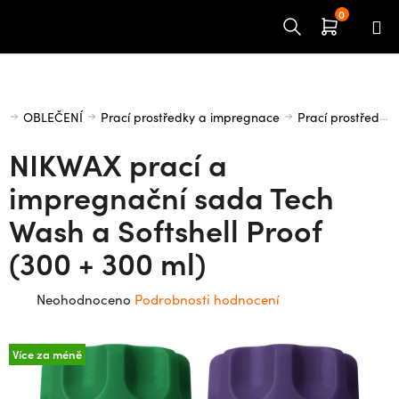
Přejít
na
obsah
Domů
OBLEČENÍ
Prací prostředky a impregnace
Prací prostředky
NIKWAX prací a
impregnační sada Tech
Wash a Softshell Proof
(300 + 300 ml)
Průměrné
Neohodnoceno
Podrobnosti hodnocení
hodnocení
produktu
Více za méně
je
0,0