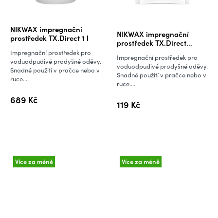
Průměrné
NIKWAX impregnační
NIKWAX impregnační
hodnocení
prostředek TX.Direct 1 l
prostředek TX.Direct
produktu
Wash-in - sáček 100 ml
Impregnační prostředek pro
Impregnační prostředek pro
je
voduodpudivé prodyšné oděvy.
voduodpudivé prodyšné oděvy.
Snadné použití v pračce nebo v
5,0
Snadné použití v pračce nebo v
ruce....
ruce....
z
5
689 Kč
119 Kč
hvězdiček.
Více za méně
Více za méně