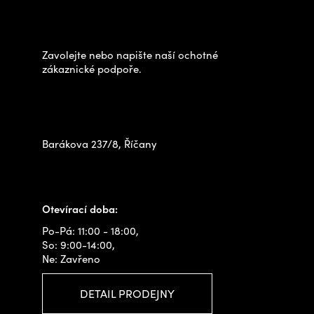
Potřebujete poradit s
p
výběrem?
a
t
Zavolejte nebo napište naší ochotné
í
zákaznické podpoře.
Zastavte se za námi osobně
na prodejně
Barákova 237/8, Říčany
+420 778 480 522
info@outdoorshops.cz
Otevírací doba:
Po-Pá: 11:00 - 18:00,
So: 9:00-14:00,
Ne: Zavřeno
DETAIL PRODEJNY