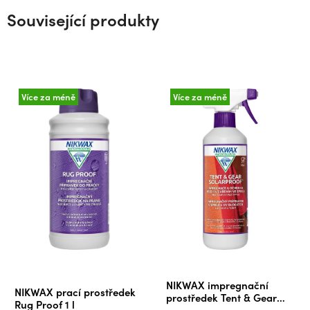
Související produkty
Více za méně
Více za méně
Průměrné
NIKWAX impregnační
NIKWAX prací prostředek
hodnocení
prostředek Tent & Gear
Rug Proof 1 l
SolarProof 500 ml