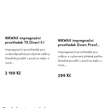
Průměrné
NIKWAX impregnační
NIKWAX impregnační
hodnocení
prostředek TX.Direct 5 l
prostředek Down Proof
produktu
300 ml
Impregnační prostředek pro
Impregnační prostředek pro
je
voduodpudivé prodyšné oděvy.
oděvy a vybavení plněné peřím.
Snadné použití v pračce nebo v
5,0
Snadné použití v pračce nebo v
ruce....
ruce....
z
5
2 199 Kč
299 Kč
hvězdiček.