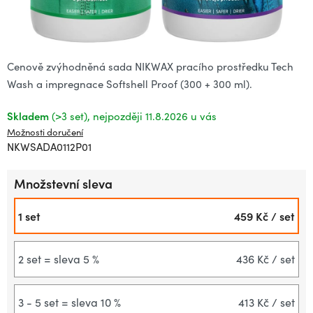
Cenově zvýhodněná sada NIKWAX pracího prostředku Tech
Wash a impregnace Softshell Proof (300 + 300 ml).
Skladem
(>3 set)
11.8.2026
Možnosti doručení
NKWSADA0112P01
Množstevní sleva
1 set
459 Kč
/ set
2 set = sleva 5 %
436 Kč
/ set
3 - 5 set = sleva 10 %
413 Kč
/ set