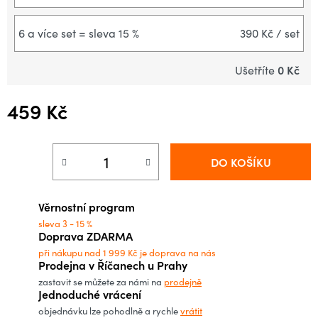
6 a více set = sleva 15 %
390 Kč
/ set
0 Kč
Ušetříte
459 Kč
Měrná cena:
DO KOŠÍKU
Věrnostní program
sleva 3 - 15 %
Doprava ZDARMA
při nákupu nad 1 999 Kč je doprava na nás
Prodejna v Říčanech u Prahy
zastavit se můžete za námi na
prodejně
Jednoduché vrácení
objednávku lze pohodlně a rychle
vrátit