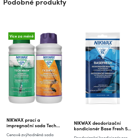
Podobné produkty
Více za méně
Průměrné
NIKWAX prací a
NIKWAX deodorizační
hodnocení
impregnační sada Tech
kondicionér Base Fresh 50
Wash a TX.Direct (1 + 1 l)
produktu
ml
Cenově zvýhodněná sada
Deodorizační kondicionér pro