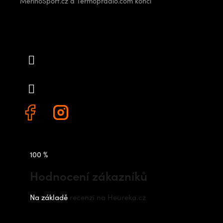
MerinoSport.cz a Termopradlo.com končí
Kontakt
info
@
outdoorshops.cz
+420 778 480 522
100 %
Hodnocení zákazníků
Na základě
recenzí na Heureka.cz