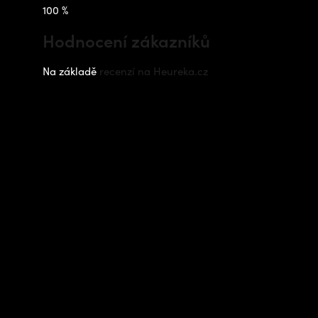
100 %
Hodnocení zákazníků
Na základě
recenzí na Heureka.cz
Instagram