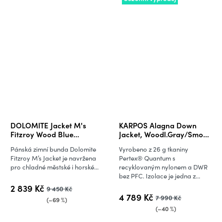
DOLOMITE Jacket M's
KARPOS Alagna Down
Fitzroy Wood Blue
Jacket, Woodl.Gray/Smoke
(vzorek) size
Blue
Pánská zimní bunda Dolomite
Vyrobeno z 26 g tkaniny
Fitzroy M’s Jacket je navržena
Pertex® Quantum s
pro chladné městské i horské...
recyklovaným nylonem a DWR
bez PFC. Izolace je jedna z...
2 839 Kč
9 450 Kč
4 789 Kč
7 990 Kč
(–69 %)
(–40 %)