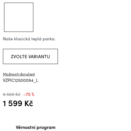
Naše klasická teplá parka.
ZVOLTE VARIANTU
Možnosti doručení
VZPIC12500094_L
6 500 Kč
–75 %
1 599 Kč
Měrná cena:
Věrnostní program