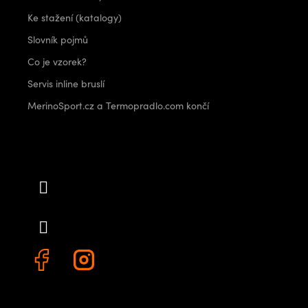
Ke stažení (katalogy)
Slovník pojmů
Co je vzorek?
Servis inline bruslí
MerinoSport.cz a Termopradlo.com končí
Kontakt
info
@
outdoorshops.cz
+420 778 480 522