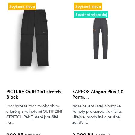
Zvýšená sleva
Zvýšená sleva
Sezónní výprodej
PICTURE Outif 2In1 stretch,
KARPOS Alagna Plus 2.0
Black
Pants,
Woodl.Gray/Vibr.Orange
Procházejte ročními obdobími
Naše nejlepší skialpinistické
a terény s kalhotami OUTIF 2IN1
kalhoty pro aerobní aktivitu.
STRETCH PANT, které jsou šité
Hřejivé, prodyšné a pružné,
na...
zajišťují...
999 Kč
2 999 Kč