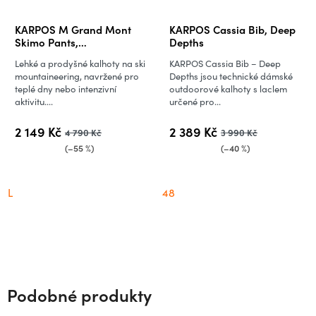
KARPOS M Grand Mont
KARPOS Cassia Bib, Deep
Skimo Pants,
Depths
Midnight/Golden
Lehké a prodyšné kalhoty na ski
KARPOS Cassia Bib – Deep
mountaineering, navržené pro
Depths jsou technické dámské
teplé dny nebo intenzivní
outdoorové kalhoty s laclem
aktivitu....
určené pro...
2 149 Kč
2 389 Kč
4 790 Kč
3 990 Kč
(–55 %)
(–40 %)
L
48
Podobné produkty