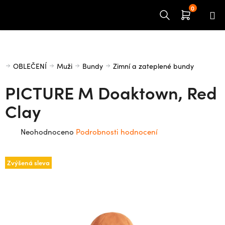
Přejít
na
obsah
Domů
OBLEČENÍ
Muži
Bundy
Zimní a zateplené bundy
PICTURE M Doaktown, Red
Clay
Průměrné
Neohodnoceno
Podrobnosti hodnocení
hodnocení
produktu
Zvýšená sleva
je
0,0
z
5
hvězdiček.