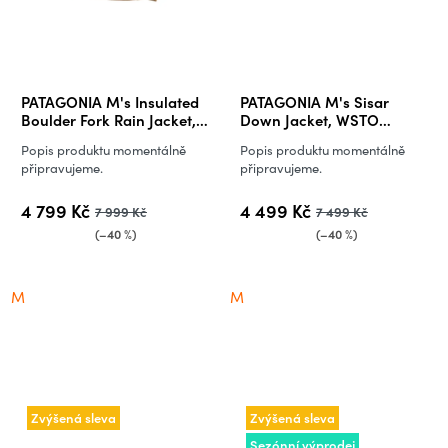
PATAGONIA M's Insulated
PATAGONIA M's Sisar
Boulder Fork Rain Jacket,
Down Jacket, WSTO
DRBN (vzorek)
(vzorek)
Popis produktu momentálně
Popis produktu momentálně
připravujeme.
připravujeme.
4 799 Kč
4 499 Kč
7 999 Kč
7 499 Kč
(–40 %)
(–40 %)
M
M
Zvýšená sleva
Zvýšená sleva
Sezónní výprodej