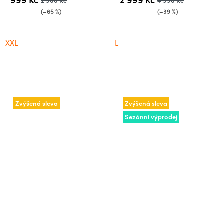
2 900 Kč
4 990 Kč
(–65 %)
(–39 %)
XXL
L
Zvýšená sleva
Zvýšená sleva
Sezónní výprodej