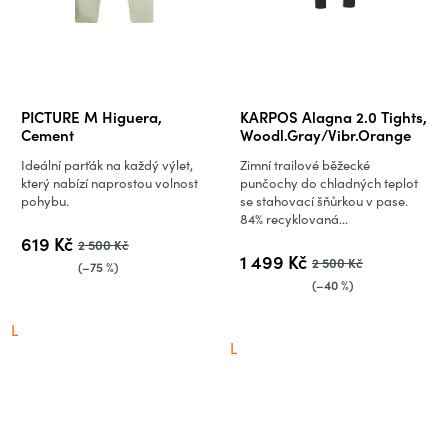
PICTURE M Higuera,
KARPOS Alagna 2.0 Tights,
Cement
Woodl.Gray/Vibr.Orange
Ideální parťák na každý výlet,
Zimní trailové běžecké
který nabízí naprostou volnost
punčochy do chladných teplot
pohybu.
se stahovací šňůrkou v pase.
84% recyklovaná...
619 Kč
2 500 Kč
1 499 Kč
2 500 Kč
(–75 %)
(–40 %)
L
L