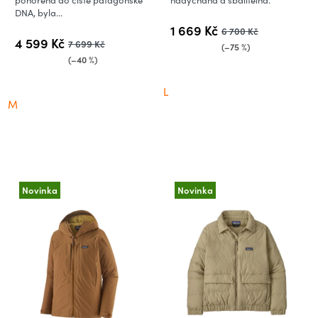
ponořená do čisté patagonské
nadýchaná a sbalitelná.
DNA, byla...
1 669 Kč
6 700 Kč
4 599 Kč
7 699 Kč
(–75 %)
(–40 %)
L
M
Novinka
Novinka