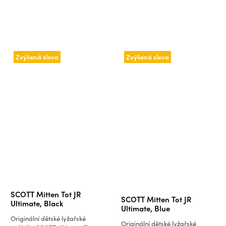
Zvýšená sleva
Zvýšená sleva
Průměrné
SCOTT Mitten Tot JR
SCOTT Mitten Tot JR
hodnocení
Ultimate, Black
Ultimate, Blue
produktu
Originální dětské lyžařské
Originální dětské lyžařské