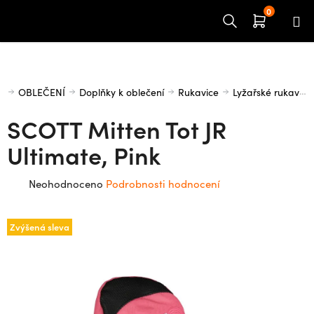
Přejít
na
obsah
Domů
OBLEČENÍ
Doplňky k oblečení
Rukavice
Lyžařské rukavice
SCOTT Mitten Tot JR
Ultimate, Pink
Průměrné
Neohodnoceno
Podrobnosti hodnocení
hodnocení
produktu
Zvýšená sleva
je
0,0
z
5
hvězdiček.