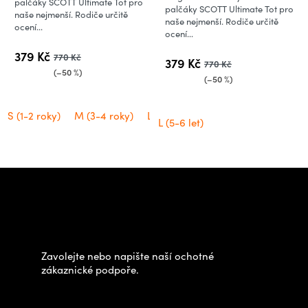
je
palčáky SCOTT Ultimate Tot pro
palčáky SCOTT Ultimate Tot pro
naše nejmenší. Rodiče určitě
5,0
naše nejmenší. Rodiče určitě
ocení...
ocení...
z
5
379 Kč
770 Kč
379 Kč
770 Kč
hvězdiček.
(–50 %)
(–50 %)
S (1-2 roky)
M (3-4 roky)
L (5-6 let)
L (5-6 let)
Z
á
Potřebujete poradit s
p
výběrem?
a
t
Zavolejte nebo napište naší ochotné
í
zákaznické podpoře.
Zastavte se za námi osobně