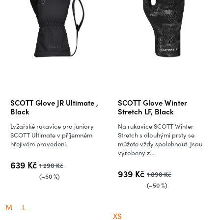
SCOTT Glove JR Ultimate ,
SCOTT Glove Winter
Black
Stretch LF, Black
Lyžařské rukavice pro juniory
Na rukavice SCOTT Winter
SCOTT Ultimate v příjemném
Stretch s dlouhými prsty se
hřejivém provedení.
můžete vždy spolehnout. Jsou
vyrobeny z...
639 Kč
1 290 Kč
939 Kč
1 890 Kč
(–50 %)
(–50 %)
M
L
XS