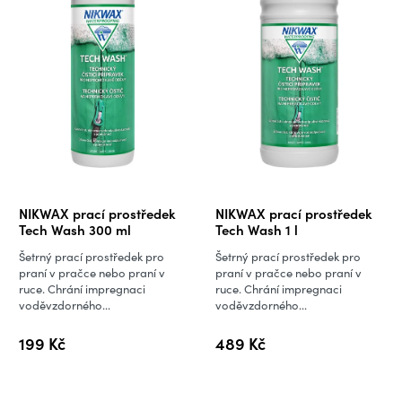
Průměrné
Průměrné
NIKWAX prací prostředek
NIKWAX prací prostředek
hodnocení
hodnocení
Tech Wash 300 ml
Tech Wash 1 l
produktu
produktu
Šetrný prací prostředek pro
Šetrný prací prostředek pro
je
je
praní v pračce nebo praní v
praní v pračce nebo praní v
ruce. Chrání impregnaci
ruce. Chrání impregnaci
5,0
4,8
voděvzdorného...
voděvzdorného...
z
z
5
5
199 Kč
489 Kč
hvězdiček.
hvězdiček.