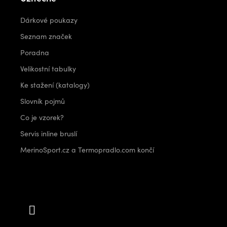
Dárkové poukazy
Seznam značek
Poradna
Velikostní tabulky
Ke stažení (katalogy)
Slovník pojmů
Co je vzorek?
Servis inline bruslí
MerinoSport.cz a Termopradlo.com končí
Kontakt
info
@
outdoorshops.cz