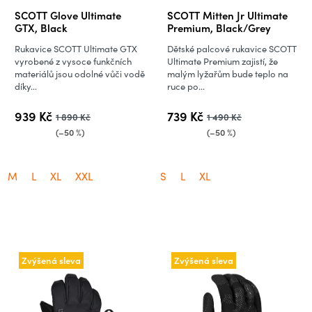
SCOTT Glove Ultimate
SCOTT Mitten Jr Ultimate
GTX, Black
Premium, Black/Grey
Rukavice SCOTT Ultimate GTX
Dětské palcové rukavice SCOTT
vyrobené z vysoce funkčních
Ultimate Premium zajistí, že
materiálů jsou odolné vůči vodě
malým lyžařům bude teplo na
díky...
ruce po...
939 Kč
739 Kč
1 890 Kč
1 490 Kč
(–50 %)
(–50 %)
M
L
XL
XXL
S
L
XL
Zvýšená sleva
Zvýšená sleva