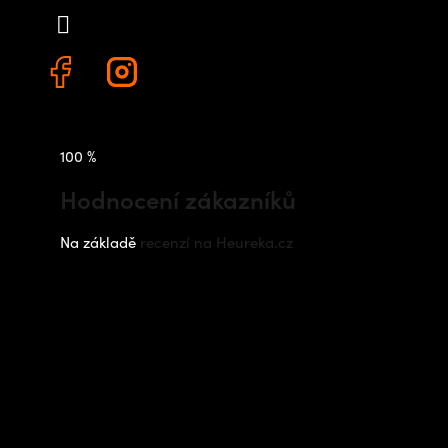
+420 778 480 522
100 %
Hodnocení zákazníků
Na základě
recenzí na Heureka.cz
Instagram