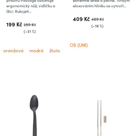
příborů Passage obsahuje
extrémně lehké a pevné. Tvrdým
ergonomický nůž, vidličku a
eloxováním hliníku se vytvoří...
lžíci. Rukojeti...
409 Kč
489 Kč
199 Kč
289 Kč
(–16 %)
(–31 %)
OS (UNI)
oranžová
modrá
žluta