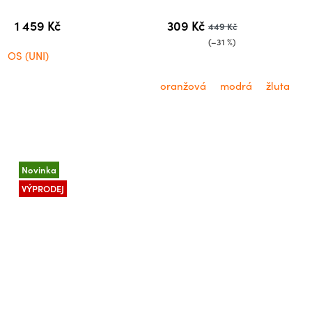
1 459 Kč
309 Kč
449 Kč
(–31 %)
OS (UNI)
oranžová
modrá
žluta
Novinka
VÝPRODEJ