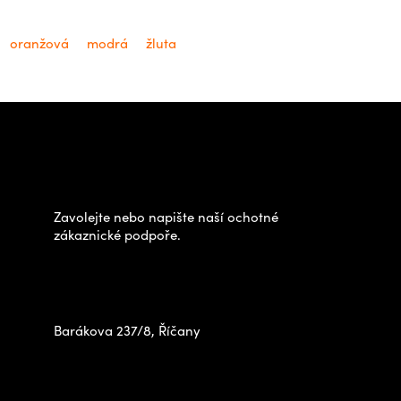
oranžová
modrá
žluta
Z
á
Potřebujete poradit s
p
výběrem?
a
t
Zavolejte nebo napište naší ochotné
í
zákaznické podpoře.
Zastavte se za námi osobně
na prodejně
Barákova 237/8, Říčany
+420 778 480 522
info@outdoorshops.cz