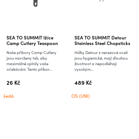
SEA TO SUMMIT lžíce
SEA TO SUMMIT Detour
Camp Cutlery Teaspoon
Stainless Steel Chopsticks
Naše příbory Camp Cutlery
Hůlky Detour z nerezové oceli
jsou navrženy tak, aby
jsou hygienické, mají dlouhou
maximálně splnily vaše
životnost a nepodléhají
očekávání. Tento příbor...
vysokým...
26 Kč
489 Kč
šedá
OS (UNI)