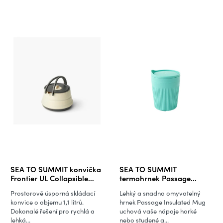
SEA TO SUMMIT konvička
SEA TO SUMMIT
Frontier UL Collapsible
termohrnek Passage
Kettle - 1,1 litrů
Insulated Mug
Prostorově úsporná skládací
Lehký a snadno omyvatelný
konvice o objemu 1,1 litrů.
hrnek Passage Insulated Mug
Dokonalé řešení pro rychlá a
uchová vaše nápoje horké
lehká...
nebo studené a...