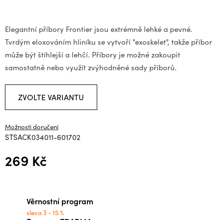
Elegantní příbory Frontier jsou extrémně lehké a pevné.
Tvrdým eloxováním hliníku se vytvoří "exoskelet", takže příbor
může být štíhlejší a lehčí. Příbory je možné zakoupit
samostatně nebo využít zvýhodněné sady příborů.
ZVOLTE VARIANTU
Možnosti doručení
STSACK034011-601702
269 Kč
Měrná cena:
Věrnostní program
sleva 3 - 15 %