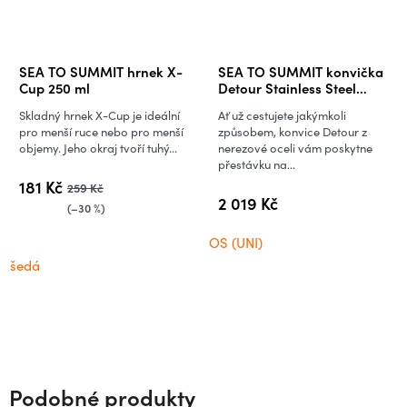
SEA TO SUMMIT hrnek X-
SEA TO SUMMIT konvička
Cup 250 ml
Detour Stainless Steel
Collapsible Kettle - 1,6 litrů
Skladný hrnek X-Cup je ideální
Ať už cestujete jakýmkoli
pro menší ruce nebo pro menší
způsobem, konvice Detour z
objemy. Jeho okraj tvoří tuhý...
nerezové oceli vám poskytne
přestávku na...
181 Kč
259 Kč
2 019 Kč
(–30 %)
OS (UNI)
šedá
Podobné produkty