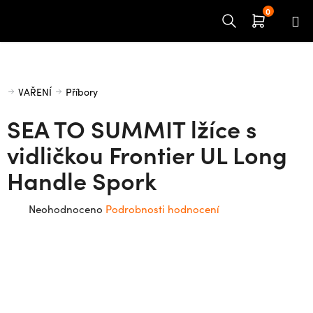
Přejít
na
obsah
Domů
VAŘENÍ
Příbory
SEA TO SUMMIT lžíce s
vidličkou Frontier UL Long
Handle Spork
Průměrné
Neohodnoceno
Podrobnosti hodnocení
hodnocení
produktu
je
0,0
z