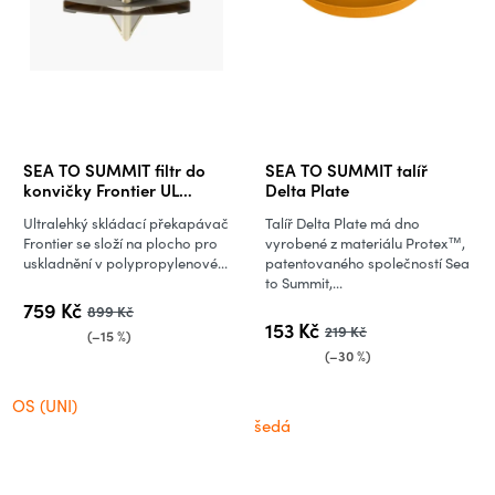
SEA TO SUMMIT filtr do
SEA TO SUMMIT talíř
konvičky Frontier UL
Delta Plate
Collapsible Pour Over
Ultralehký skládací překapávač
Talíř Delta Plate má dno
Frontier se složí na plocho pro
vyrobené z materiálu Protex™,
uskladnění v polypropylenové...
patentovaného společností Sea
to Summit,...
759 Kč
899 Kč
153 Kč
219 Kč
(–15 %)
(–30 %)
OS (UNI)
šedá