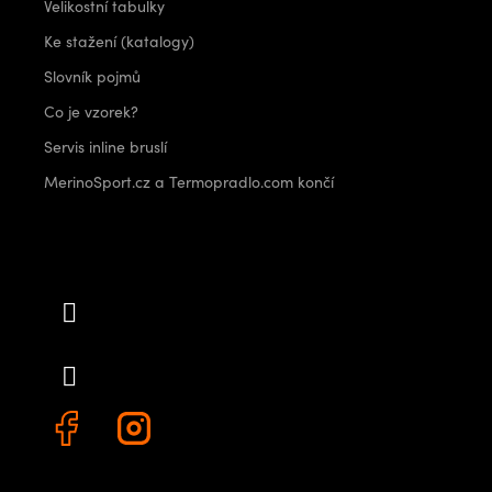
Velikostní tabulky
Ke stažení (katalogy)
Slovník pojmů
Co je vzorek?
Servis inline bruslí
MerinoSport.cz a Termopradlo.com končí
Kontakt
info
@
outdoorshops.cz
+420 778 480 522