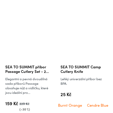
SEA TO SUMMIT příbor
SEA TO SUMMIT Camp
Passage Cutlery Set - 2
Cutlery Knife
kusy
Elegantní a pevná dvoudílná
Lehký univerzální příbor bez
sada příborů Passage
BPA.
obsahuje nůž a vidličku, které
jsou ideální pro...
25 Kč
159 Kč
229 Kč
Burnt Orange
Cendre Blue
(–30 %)