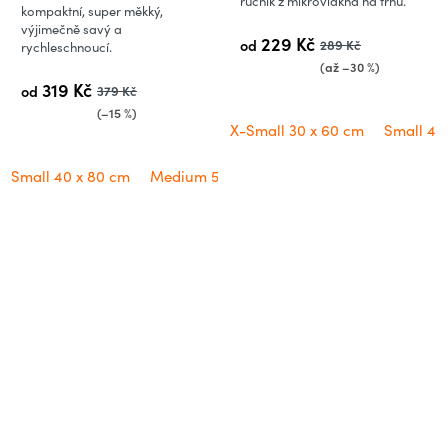
je
ručník z mikrovlákna na trhu.
kompaktní, super měkký,
5,0
výjimečně savý a
229 Kč
od
289 Kč
rychleschnoucí.
z
(až –30 %)
5
319 Kč
od
379 Kč
hvězdiček.
(–15 %)
X-Small 30 x 60 cm
Small 40
Small 40 x 80 cm
Medium 50 x 100 cm
Large 60 x 120 cm