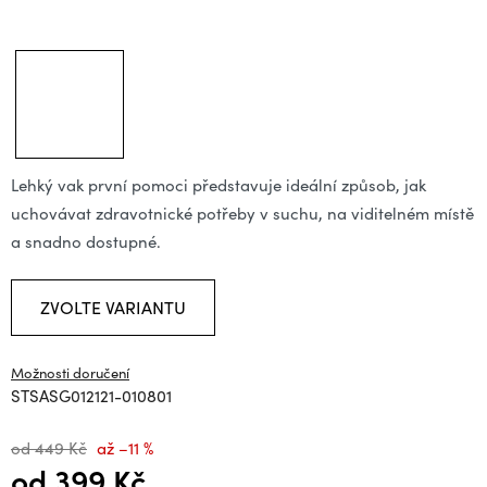
Lehký vak první pomoci představuje ideální způsob, jak
uchovávat zdravotnické potřeby v suchu, na viditelném místě
a snadno dostupné.
ZVOLTE VARIANTU
Možnosti doručení
STSASG012121-010801
od 449 Kč
až –11 %
od
399 Kč