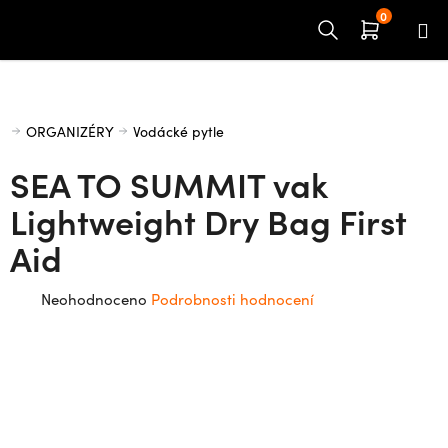
Přejít
na
obsah
Domů
ORGANIZÉRY
Vodácké pytle
SEA TO SUMMIT vak
Lightweight Dry Bag First
Aid
Průměrné
Neohodnoceno
Podrobnosti hodnocení
hodnocení
produktu
je
0,0
z