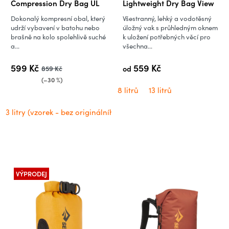
Compression Dry Bag UL
Lightweight Dry Bag View
Dokonalý kompresní obal, který
Všestranný, lehký a vodotěsný
udrží vybavení v batohu nebo
úložný vak s průhledným oknem
brašně na kolo spolehlivě suché
k uložení potřebných věcí pro
a...
všechna...
599 Kč
559 Kč
859 Kč
od
(–30 %)
8 litrů
13 litrů
3 litry (vzorek - bez originálního obalu)
VÝPRODEJ