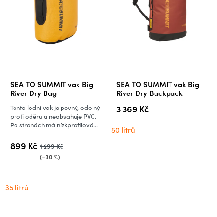
SEA TO SUMMIT vak Big
SEA TO SUMMIT vak Big
River Dry Bag
River Dry Backpack
3 369 Kč
Tento lodní vak je pevný, odolný
proti oděru a neobsahuje PVC.
Po stranách má nízkprofilová...
50 litrů
899 Kč
1 299 Kč
(–30 %)
35 litrů