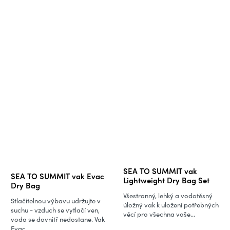
Průměrné
SEA TO SUMMIT vak
SEA TO SUMMIT vak Evac
hodnocení
Lightweight Dry Bag Set
Dry Bag
produktu
Všestranný, lehký a vodotěsný
Stlačitelnou výbavu udržujte v
je
úložný vak k uložení potřebných
suchu - vzduch se vytlačí ven,
věcí pro všechna vaše...
5,0
voda se dovnitř nedostane. Vak
Evac...
z