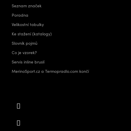
Seznam značek
Poradna
Velikostní tabulky
Ke stažení (katalogy)
Slovník pojmů
Co je vzorek?
Servis inline bruslí
MerinoSport.cz a Termopradlo.com končí
Kontakt
info
@
outdoorshops.cz
+420 778 480 522