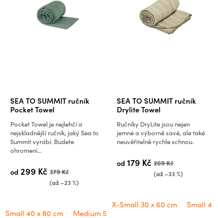
SEA TO SUMMIT ručník
SEA TO SUMMIT ručník
Pocket Towel
Drylite Towel
Pocket Towel je nejlehčí a
Ručníky DryLite jsou nejen
nejskladnější ručník, jaký Sea to
jemné a výborně savé, ale také
Summit vyrábí. Budete
neuvěřitelně rychle schnou.
ohromeni...
179 Kč
od
269 Kč
299 Kč
od
379 Kč
(až –33 %)
(až –23 %)
X-Small 30 x 60 cm
Small 40
Small 40 x 80 cm
Medium 50 x 100 cm
Large 60 x 120 cm