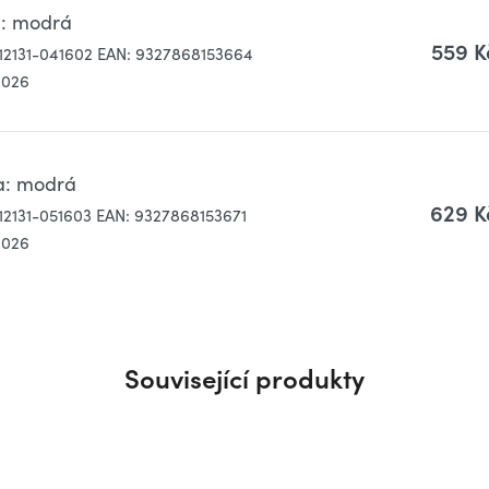
va: modrá
559 K
12131-041602
EAN:
9327868153664
2026
rva: modrá
629 K
12131-051603
EAN:
9327868153671
2026
Související produkty