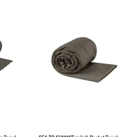
te Towel
SEA TO SUMMIT ručník Pocket Towel