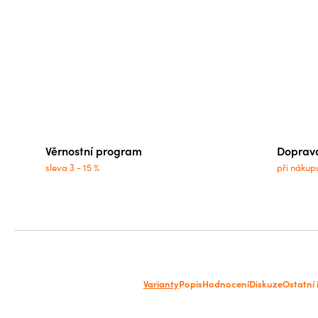
Věrnostní program
Doprav
sleva 3 - 15 %
při nákup
Varianty
Popis
Hodnocení
Diskuze
Ostatní