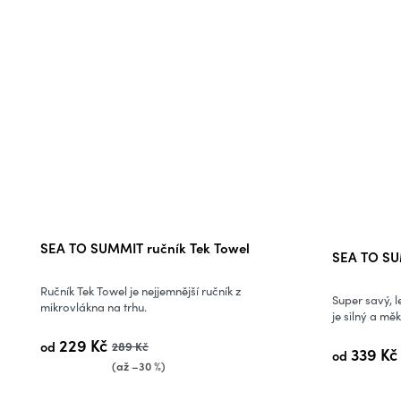
Průměrné
SEA TO SUMMIT ručník Tek Towel
SEA TO SU
hodnocení
produktu
Ručník Tek Towel je nejjemnější ručník z
Super savý, l
je
mikrovlákna na trhu.
je silný a měk
5,0
229 Kč
od
289 Kč
z
339 Kč
od
(až –30 %)
5
hvězdiček.