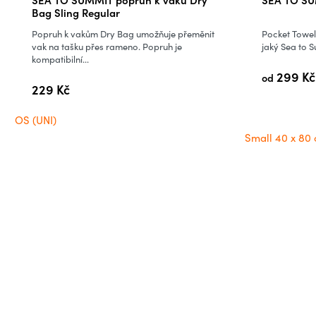
Bag Sling Regular
Popruh k vakům Dry Bag umožňuje přeměnit
Pocket Towel 
vak na tašku přes rameno. Popruh je
jaký Sea to S
kompatibilní...
299 Kč
od
229 Kč
OS (UNI)
Small 40 x 80