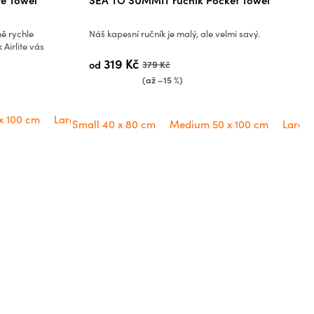
ě rychle
Náš kapesní ručník je malý, ale velmi savý.
 Airlite vás
319 Kč
od
379 Kč
(až –15 %)
x 100 cm
Large 60 x 120 cm
Small 40 x 80 cm
Medium 50 x 100 cm
Large 
50 cm