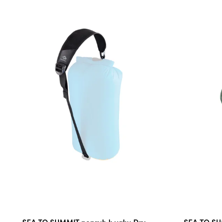
SEA TO SUMMIT popruh k vaku Dry
SEA TO SU