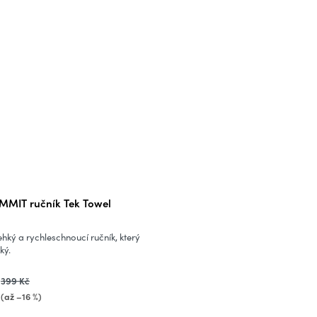
MMIT ručník Tek Towel
ehký a rychleschnoucí ručník, který
ký.
399 Kč
(až –16 %)