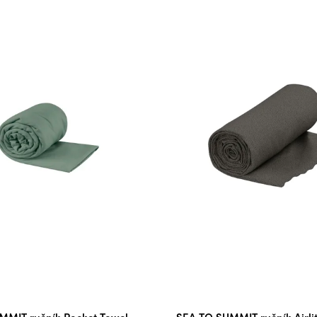
MMIT ručník Pocket Towel
SEA TO SUMMIT ručník Airli