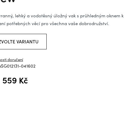
ězdiček.
tranný, lehký a vodotěsný úložný vak s průhledným oknem k
ení potřebných věcí pro všechna vaše dobrodružství.
ZVOLTE VARIANTU
osti doručení
SG012131-041602
d
559 Kč
á cena: