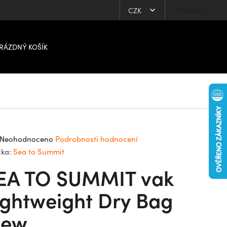
CZK
Přihlášení
RÁZDNÝ KOŠÍK
ůměrné
Neohodnoceno
Podrobnosti hodnocení
dnocení
čka:
Sea to Summit
oduktu
EA TO SUMMIT vak
0
ightweight Dry Bag
iew