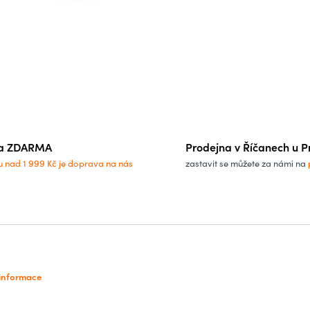
a ZDARMA
Prodejna v Říčanech u P
u nad 1 999 Kč je doprava na nás
zastavit se můžete za námi na
 informace