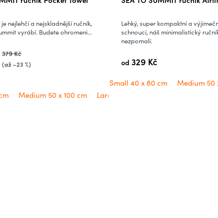
je nejlehčí a nejskladnější ručník,
Lehký, super kompaktní a výjimečn
ummit vyrábí. Budete ohromeni...
schnoucí, náš minimalistický ručník
nezpomalí.
379 Kč
329 Kč
od
(až –23 %)
Small 40 x 80 cm
Medium 50 
 cm
Medium 50 x 100 cm
Large 60 x 120 cm
X-Large 75 x 1