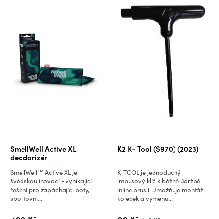
SmellWell Active XL
K2 K- Tool (S970) (2023)
deodorizér
SmellWell™ Active XL je
K-TOOL je jednoduchý
švédskou inovací - vynikající
imbusový klíč k běžné údržbě
řešení pro zapáchajíci boty,
inline bruslí. Umožňuje montáž
sportovní...
koleček a výměnu...