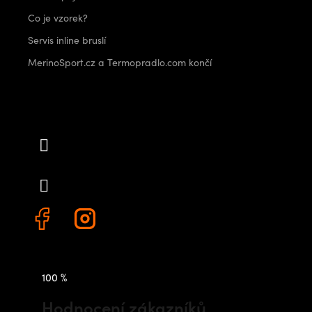
Co je vzorek?
Servis inline bruslí
MerinoSport.cz a Termopradlo.com končí
Kontakt
info
@
outdoorshops.cz
+420 778 480 522
100 %
Hodnocení zákazníků