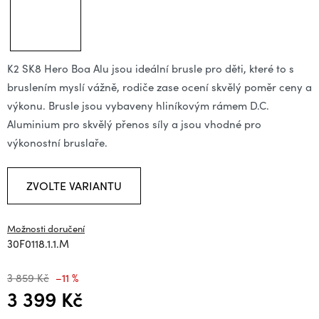
K2 SK8 Hero Boa Alu jsou ideální brusle pro děti, které to s
bruslením myslí vážně, rodiče zase ocení skvělý poměr ceny a
výkonu. Brusle jsou vybaveny hliníkovým rámem D.C.
Aluminium pro skvělý přenos síly a jsou vhodné pro
výkonostní bruslaře.
ZVOLTE VARIANTU
Možnosti doručení
30F0118.1.1.M
3 859 Kč
–11 %
3 399 Kč