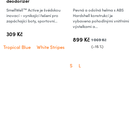
deodorizér
SmellWell™ Active je švédskou
Pevná a odolná helma s ABS
inovací - vynikající řešení pro
Hardshell konstrukcí je
zapáchajíci boty, sportovní...
vybavena pohodlnými vnitřními
výstelkami a...
309 Kč
899 Kč
1 069 Kč
(–15 %)
Tropical Blue
White Stripes
S
L