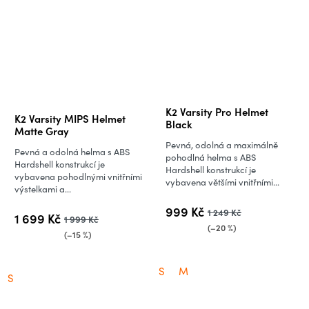
Průměrné
K2 Varsity Pro Helmet
K2 Varsity MIPS Helmet
hodnocení
Black
Matte Gray
produktu
Pevná, odolná a maximálně
Pevná a odolná helma s ABS
je
pohodlná helma s ABS
Hardshell konstrukcí je
Hardshell konstrukcí je
5,0
vybavena pohodlnými vnitřními
vybavena většími vnitřními...
výstelkami a...
z
5
999 Kč
1 249 Kč
1 699 Kč
1 999 Kč
hvězdiček.
(–20 %)
(–15 %)
S
M
S