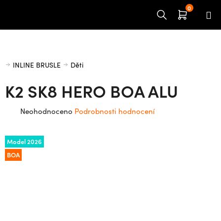
Přejít
na
obsah
Domů
INLINE BRUSLE
Děti
K2 SK8 HERO BOA ALU
Průměrné
Neohodnoceno
Podrobnosti hodnocení
hodnocení
produktu
Model 2026
je
BOA
0,0
z
5
hvězdiček.