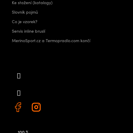
Ke stažení (katalogy)
Slovník pojmů
Co je vzorek?
Servis inline bruslí
MerinoSport.cz a Termopradlo.com končí
Kontakt
info
@
outdoorshops.cz
+420 778 480 522
100 %