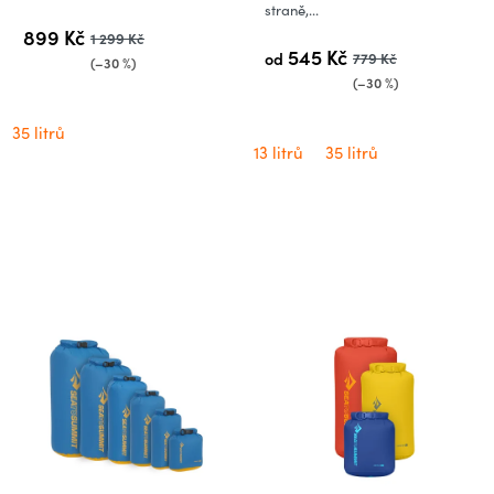
straně,...
899 Kč
1 299 Kč
545 Kč
od
779 Kč
(–30 %)
(–30 %)
35 litrů
13 litrů
35 litrů