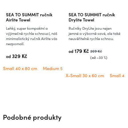
SEA TO SUMMIT ručník
SEA TO SUMMIT ručník
Airlite Towel
Drylite Towel
Lehký, super kompaktní a
Ručníky DryLite jsou nejen
výjimečně rychle schnoucí, náš
jemné a výborně savé, ale také
minimalistický ručník Airlite vás
neuvěřitelně rychle schnou.
nezpomalí.
179 Kč
od
269 Kč
329 Kč
od
(až –33 %)
Small 40 x 80 cm
Medium 50 x 100 cm
Large 60 x 120 cm
X-Small 30 x 60 cm
Small 40
Podobné produkty