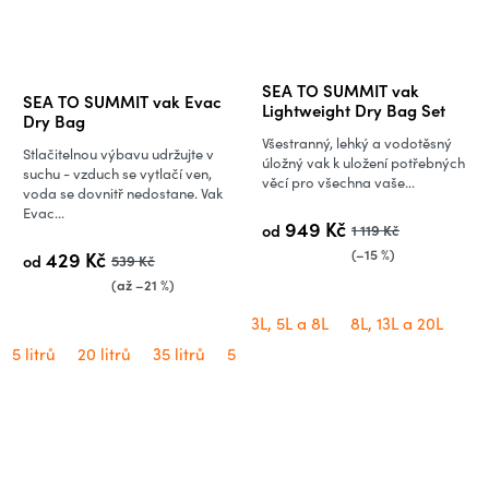
Průměrné
SEA TO SUMMIT vak
SEA TO SUMMIT vak Evac
hodnocení
Lightweight Dry Bag Set
Dry Bag
produktu
Všestranný, lehký a vodotěsný
Stlačitelnou výbavu udržujte v
je
úložný vak k uložení potřebných
suchu - vzduch se vytlačí ven,
věcí pro všechna vaše...
5,0
voda se dovnitř nedostane. Vak
Evac...
z
949 Kč
od
1 119 Kč
5
(–15 %)
429 Kč
od
539 Kč
hvězdiček.
(až –21 %)
3L, 5L a 8L
8L, 13L a 20L
5 litrů
20 litrů
35 litrů
5 litrů (vzorek - bez originálního o