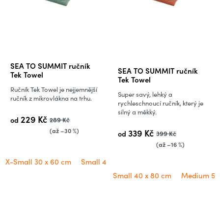
Průměrné
SEA TO SUMMIT ručník
SEA TO SUMMIT ručník
hodnocení
Tek Towel
Tek Towel
produktu
Ručník Tek Towel je nejjemnější
Super savý, lehký a
je
ručník z mikrovlákna na trhu.
rychleschnoucí ručník, který je
5,0
silný a měkký.
229 Kč
od
289 Kč
z
(až –30 %)
339 Kč
od
399 Kč
5
(až –16 %)
hvězdiček.
X-Small 30 x 60 cm
Small 40 x 80 cm
Medium 50 x 100 cm
Small 40 x 80 cm
Medium 50 