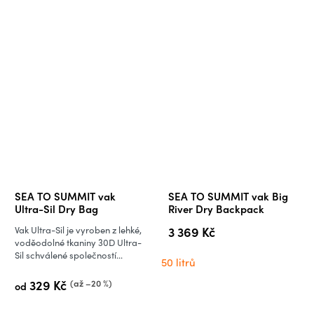
SEA TO SUMMIT vak
SEA TO SUMMIT vak Big
Ultra-Sil Dry Bag
River Dry Backpack
3 369 Kč
Vak Ultra-Sil je vyroben z lehké,
voděodolné tkaniny 30D Ultra-
Sil schválené společností...
50 litrů
329 Kč
(až –20 %)
od