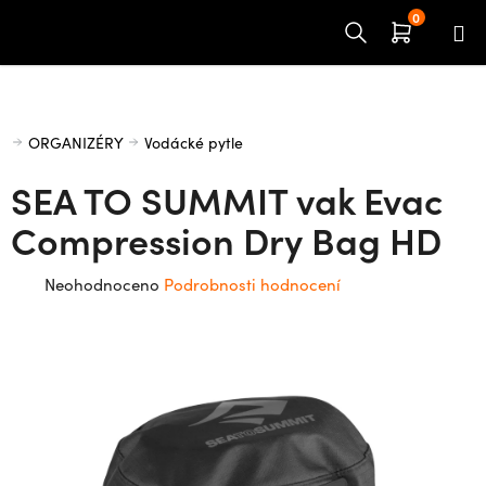
Přejít
na
obsah
Domů
ORGANIZÉRY
Vodácké pytle
SEA TO SUMMIT vak Evac
Compression Dry Bag HD
Průměrné
Neohodnoceno
Podrobnosti hodnocení
hodnocení
produktu
je
0,0
z
5
hvězdiček.