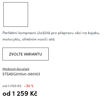
Perfektní kompresní úložiště pro přepravu věcí na kajaku,
motocyklu, střešním nosiči atd.
ZVOLTE VARIANTU
Možnosti doručení
STSASG011041-060103
od 1 799 Kč
–30 %
od
1 259 Kč
Měrná cena: