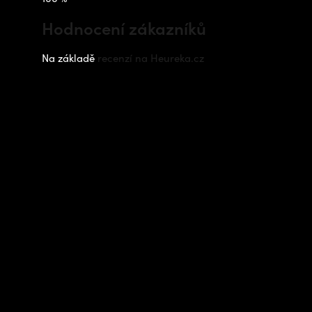
Hodnocení zákazníků
Na základě
recenzí na Heureka.cz
Instagram