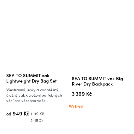
Průměrné
SEA TO SUMMIT vak
SEA TO SUMMIT vak Big
hodnocení
Lightweight Dry Bag Set
River Dry Backpack
produktu
Všestranný, lehký a vodotěsný
3 369 Kč
je
úložný vak k uložení potřebných
věcí pro všechna vaše...
5,0
50 litrů
z
949 Kč
od
1 119 Kč
5
(–15 %)
hvězdiček.