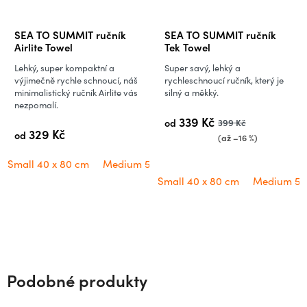
SEA TO SUMMIT ručník
SEA TO SUMMIT ručník
Airlite Towel
Tek Towel
Lehký, super kompaktní a
Super savý, lehký a
výjimečně rychle schnoucí, náš
rychleschnoucí ručník, který je
minimalistický ručník Airlite vás
silný a měkký.
nezpomalí.
339 Kč
od
399 Kč
329 Kč
od
(až –16 %)
Small 40 x 80 cm
Medium 50 x 100 cm
Large 60 x 120 cm
Small 40 x 80 cm
Medium 50 
Podobné produkty