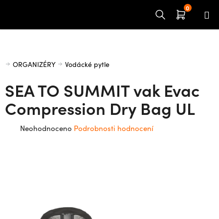
Přejít
na
obsah
Domů
ORGANIZÉRY
Vodácké pytle
SEA TO SUMMIT vak Evac
Compression Dry Bag UL
Průměrné
Neohodnoceno
Podrobnosti hodnocení
hodnocení
produktu
je
0,0
z
5
hvězdiček.