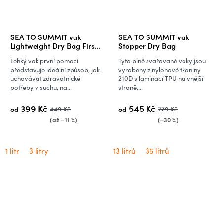
SEA TO SUMMIT vak
SEA TO SUMMIT vak
Lightweight Dry Bag First
Stopper Dry Bag
Aid
Lehký vak první pomoci
Tyto plně svařované vaky jsou
představuje ideální způsob, jak
vyrobeny z nylonové tkaniny
uchovávat zdravotnické
210D s laminací TPU na vnější
potřeby v suchu, na...
straně,...
399 Kč
545 Kč
od
449 Kč
od
779 Kč
(až –11 %)
(–30 %)
1 litr
3 litry
13 litrů
35 litrů