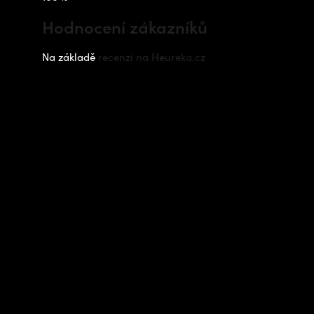
Hodnocení zákazníků
Na základě
recenzí na Heureka.cz
Instagram