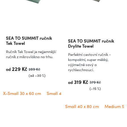
Průměrné
SEA TO SUMMIT ručník
SEA TO SUMMIT ručník
hodnocení
Tek Towel
Drylite Towel
produktu
Ručník Tek Towel je nejjemnější
Perfektní cestovní ručník –
je
ručník z mikrovlákna na trhu.
kompaktní, super měkký,
5,0
výjimečně savý a
229 Kč
od
289 Kč
rychleschnoucí.
z
(až –30 %)
5
319 Kč
od
379 Kč
hvězdiček.
(–15 %)
X-Small 30 x 60 cm
Small 40 x 80 cm
Medium 50 x 100 cm
Small 40 x 80 cm
Medium 50 