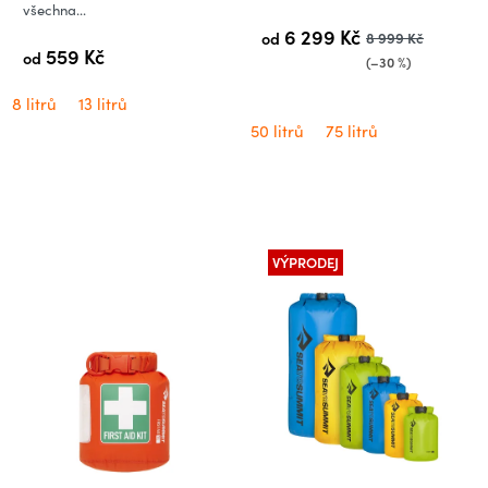
všechna...
6 299 Kč
od
8 999 Kč
559 Kč
od
(–30 %)
8 litrů
13 litrů
50 litrů
75 litrů
VÝPRODEJ