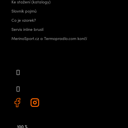
Ke stažení (katalogy)
Slovník pojmů
Co je vzorek?
Servis inline bruslí
MerinoSport.cz a Termopradlo.com končí
Kontakt
info
@
outdoorshops.cz
+420 778 480 522
100 %