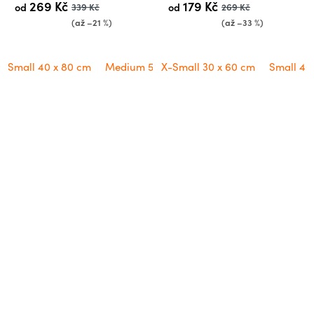
269 Kč
179 Kč
od
339 Kč
od
269 Kč
(až –21 %)
(až –33 %)
Small 40 x 80 cm
Medium 50 x 100 cm
X-Small 30 x 60 cm
Large 60 x 120 cm
Small 40