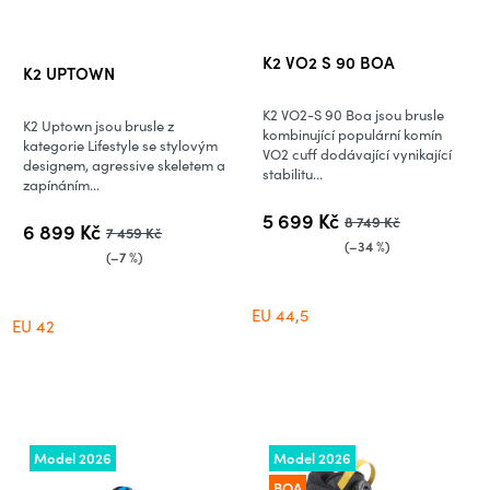
Průměrné
K2 VO2 S 90 BOA
K2 UPTOWN
hodnocení
produktu
K2 VO2-S 90 Boa jsou brusle
K2 Uptown jsou brusle z
je
kombinující populární komín
kategorie Lifestyle se stylovým
VO2 cuff dodávající vynikající
5,0
designem, agressive skeletem a
stabilitu...
zapínáním...
z
5
5 699 Kč
8 749 Kč
6 899 Kč
7 459 Kč
hvězdiček.
(–34 %)
(–7 %)
EU 44,5
EU 42
Model 2026
Model 2026
BOA