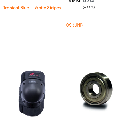
99 Kč
149 Kč
(–33 %)
Tropical Blue
White Stripes
OS (UNI)