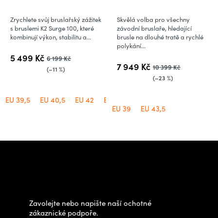
Zrychlete svůj bruslařský zážitek
Skvělá volba pro všechny
s bruslemi K2 Surge 100, které
závodní bruslaře, hledající
kombinují výkon, stabilitu a...
brusle na dlouhé tratě a rychlé
polykání...
5 499 Kč
6 199 Kč
7 949 Kč
10 399 Kč
(–11 %)
(–23 %)
EU 39,5
EU 40,5
EU 42
EU 46
EU 39
EU 43,5
Z
á
Potřebujete poradit s
p
výběrem?
a
t
Zavolejte nebo napište naší ochotné
í
zákaznické podpoře.