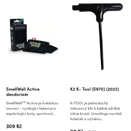
SmellWell Active
K2 K- Tool (S970) (2023)
deodorizér
SmellWell™ Active je švédskou
K-TOOL je jednoduchý
inovací - vynikající řešení pro
imbusový klíč k běžné údržbě
zapáchajíci boty, sportovní...
inline bruslí. Umožňuje montáž
koleček a výměnu...
309 Kč