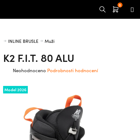
Přejít
na
obsah
Domů
INLINE BRUSLE
Muži
K2 F.I.T. 80 ALU
Průměrné
Neohodnoceno
Podrobnosti hodnocení
hodnocení
produktu
Model 2026
je
0,0
z
5
hvězdiček.