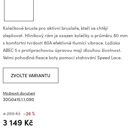
Kolečkové brusle pro aktivní bruslaře, kteří se chtějí
zlepšovat. Hliníkový rám je osazen kolečky o průměru 80 mm
s komfortní tvrdostí 80A efektivně tlumící vibrace. Ložiska
ABEC 5 s protiprachovou úpravou mají dlouhou životnost.
Velmi pohodlná fixace boty pomocí stahování Speed Lace.
ZVOLTE VARIANTU
Možnosti doručení
30G0415.1.1.090
4 299 Kč
–26 %
3 149 Kč