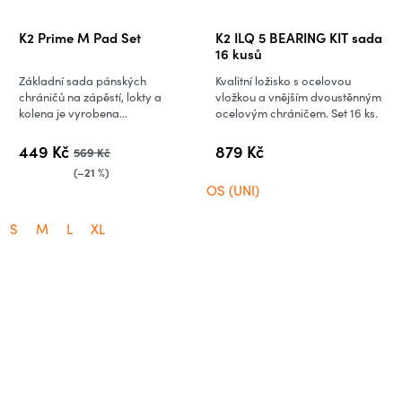
K2 Prime M Pad Set
K2 ILQ 5 BEARING KIT sada
16 kusů
Základní sada pánských
Kvalitní ložisko s ocelovou
chráničů na zápěstí, lokty a
vložkou a vnějším dvoustěnným
kolena je vyrobena...
ocelovým chráničem. Set 16 ks.
449 Kč
879 Kč
569 Kč
(–21 %)
OS (UNI)
S
M
L
XL