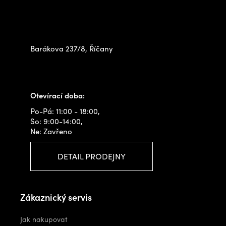
Zastavte se za námi osobně
na prodejně
Barákova 237/8, Říčany
+420 778 480 522
info@outdoorshops.cz
Otevírací doba:
Po-Pá: 11:00 - 18:00,
So: 9:00-14:00,
Ne: Zavřeno
DETAIL PRODEJNY
Zákaznický servis
Jak nakupovat