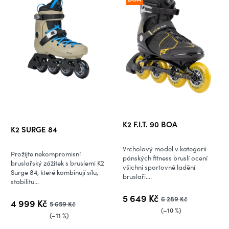
Průměrné
K2 F.I.T. 90 BOA
K2 SURGE 84
hodnocení
produktu
Vrcholový model v kategorii
Prožijte nekompromisní
je
pánských fitness bruslí ocení
bruslařský zážitek s bruslemi K2
všichni sportovně ladění
5,0
Surge 84, které kombinují sílu,
bruslaři....
stabilitu...
z
5
5 649 Kč
6 289 Kč
4 999 Kč
5 659 Kč
hvězdiček.
(–10 %)
(–11 %)