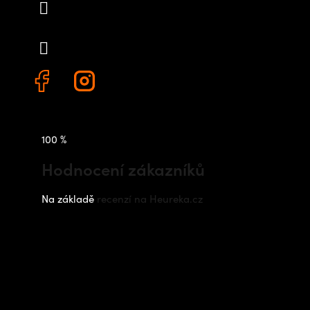
info
@
outdoorshops.cz
+420 778 480 522
100 %
Hodnocení zákazníků
Na základě
recenzí na Heureka.cz
Instagram